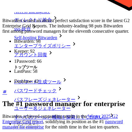
Access Intelligence
ディレクトリ統合
Bitwarden scored an almost perfect satisfaction score in the latest G2
Enterprise Grid Reports. The industry-leading 98 puts Bitwarden
sso-統合
first among password managers for the eleventh consecutive quarter.
Self-hosting Bitwarden
Bitwarden: 98
エンタープライズポリシー
Keeper: 92
アカウント回復
1Password: 66
トップツール
LastPass: 58
Dashlane: 42
パスワード生成ツール
パスワードチェック
パスフレーズジェネレーター
The #1 password manager for enterprise
ユーザー名ジェネレーター
Bitwarden achieved outstanding results in the
Winter 2025 G2
すべてのツールと機能を探索してください。
Enterprise Grid report
, solidifying its position as the #1
password
リソース
manager for enterprise
for the ninth time in the last ten quarters.