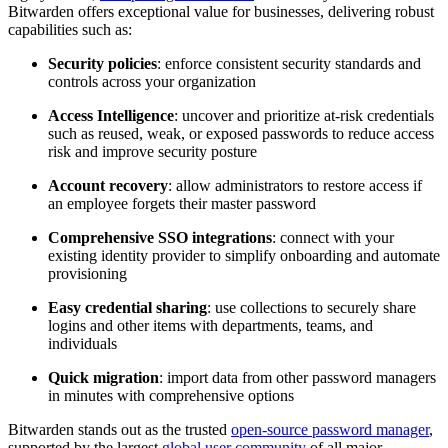
Bitwarden offers exceptional value for businesses, delivering robust
capabilities such as:
Security policies
: enforce consistent security standards and
controls across your organization
Access Intelligence
: uncover and prioritize at-risk credentials
such as reused, weak, or exposed passwords to reduce access
risk and improve security posture
Account recovery
: allow administrators to restore access if
an employee forgets their master password
Comprehensive SSO integrations
: connect with your
existing identity provider to simplify onboarding and automate
provisioning
Easy credential sharing
: use collections to securely share
logins and other items with departments, teams, and
individuals
Quick migration
: import data from other password managers
in minutes with comprehensive options
Bitwarden stands out as the trusted
open-source password manager
,
supported by the largest
global user community
of all major