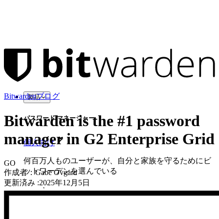
Bitwardenブログ
製品
Bitwarden is the #1 password
パスワード マネージャー
manager in G2 Enterprise Grid
個人向け
何百万人ものユーザーが、自分と家族を守るためにビ
GO
ットワーデンを選んでいる
作成者：
Gabe Ovgard
更新済み
:
2025年12月5日
家族
法人向け