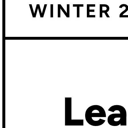
数え切れないほどの企業やビジネスが、自社の利益を
確保するためにビットワルデンを選んでいます。
エンタープライズ
開発者向け製品
シークレットマネージャーを見る
開発、DevOps、ITチームのためのエンドツーエンド暗
号化シークレットマネージャー。
Passwordless.dev とパスキー
わずか数行のコードでパスキーの機能などをアンロッ
ク
開発者ドキュメンテーション
詳しく見る