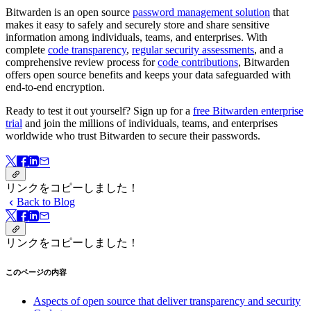
Bitwarden is an open source
password management solution
that
makes it easy to safely and securely store and share sensitive
information among individuals, teams, and enterprises. With
complete
code transparency
,
regular security assessments
, and a
comprehensive review process for
code contributions
, Bitwarden
offers open source benefits and keeps your data safeguarded with
end-to-end encryption.
Ready to test it out yourself? Sign up for a
free Bitwarden enterprise
trial
and join the millions of individuals, teams, and enterprises
worldwide who trust Bitwarden to secure their passwords.
リンクをコピーしました！
Back to Blog
リンクをコピーしました！
このページの内容
Aspects of open source that deliver transparency and security