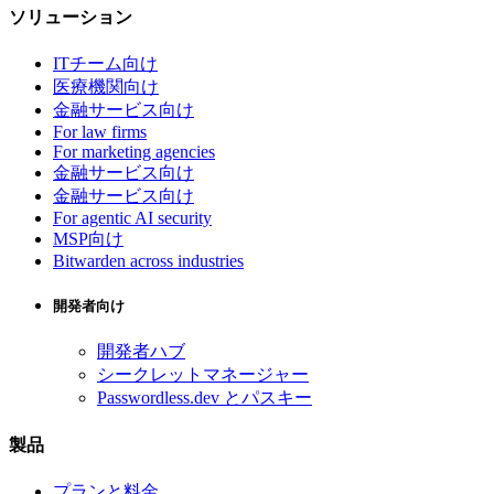
ソリューション
ITチーム向け
医療機関向け
金融サービス向け
For law firms
For marketing agencies
金融サービス向け
金融サービス向け
For agentic AI security
MSP向け
Bitwarden across industries
開発者向け
開発者ハブ
シークレットマネージャー
Passwordless.dev とパスキー
製品
プランと料金