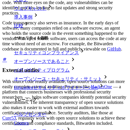
code. With more eyes on the code, any vulnerabilities can be
identified quickly, leading to fast updates and strong security
ウェブキャスト
practices.
導入事例
Code transparency also serves as insurance. In the early days of
比較
software, many companies relied on a software escrow, an agent
who holds the source code in the event something happened to the
セキュリティ＆信頼
vendor. With open source software, users can access the code at any
time without need of an escrow. For example, the Bitwarden
codebase is documented in full and publicly viewable on
GitHub
.
セキュリティコンプライアンス
オープンソースであること
External audits
バグバウンティプログラム
オープンソース・セキュリティ・サミット
With source code readily available, open source solutions can more
easily complete external auditing. Programs like
HackerOne
— a
Bitwardenセキュリティホワイトペーパー
platform that connects businesses with professional security
researchers — helps software companies identify potential security
トレーニング
vulnerabilities. The inherent transparency of open source solutions
also makes it easier to work with external auditors towards
certifications and compliance. Security auditors, like those at
ヘルプセンター
Cure53
, regularly work with open source solutions to achieve these
Courses
certifications and compliance standards, Bitwarden included.