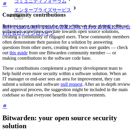
コミュニティフォーラム
エンタープライズサービス
Community contributions
Because users can inspect the code whenever they please, software
無料で始める
無料で始める
営業に問い合わせる
営業に問い合
enthusiasts sometimes gravitate towards open source solutions,
わせる
ログイン
ログイン
creating a community of engaged users. These community members
often demonstrate their passion for a solution by answering
questions from other users, creating their own user guides — check
out
this guide
from one Bitwarden community member — or
making contributions to the software code base.
These contributions complement a primary development team to
help build even more security within a software solution. When an
IT manager or end-user sees an area for improvement, they can
submit a solution and software
pull request
. After an in-depth review
and approval process, the suggestion might be included in the main
codebase so that everyone benefits from improvements.
Bitwarden: your open source security
solution