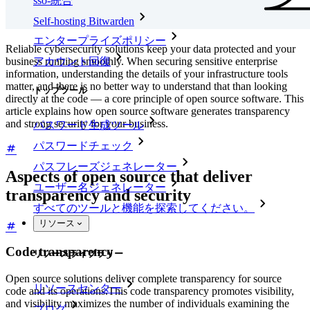
sso-統合
Self-hosting Bitwarden
エンタープライズポリシー
Reliable cybersecurity solutions keep your data protected and your
アカウント回復
business running smoothly. When securing sensitive enterprise
information, understanding the details of your infrastructure tools
matter, and there is no better way to understand that than looking
トップツール
directly at the code — a core principle of open source software. This
article explains how open source software generates transparency
and strong security for your business.
パスワード生成ツール
パスワードチェック
パスフレーズジェネレーター
Aspects of open source that deliver
ユーザー名ジェネレーター
transparency and security
すべてのツールと機能を探索してください。
リソース
Code transparency
リソースライブラリー
Open source solutions deliver complete transparency for source
リソースセンター
code and its operations.This code transparency promotes visibility,
and visibility maximizes the number of individuals examining the
ブログ