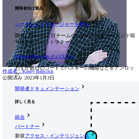
開発者向け製品
シークレットマネージャーを見る
開発、DevOps、ITチームのためのエンドツーエンド暗
号化シークレットマネージャー。
Passwordless.dev とパスキー
わずか数行のコードでパスキーの機能などをアンロッ
作成者：
Kasey Babcock
ク
公開済み
:
2023年1月3日
開発者ドキュメンテーション
詳しく見る
統合
パートナー
新規
アクセス・インテリジェンス