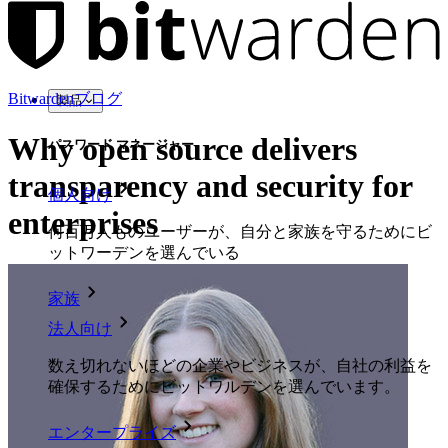
Bitwardenブログ
製品
Why open source delivers
パスワード マネージャー
transparency and security for
個人向け
enterprises
何百万人ものユーザーが、自分と家族を守るためにビ
ットワーデンを選んでいる
家族
法人向け
数え切れないほどの企業やビジネスが、自社の利益を
確保するためにビットワルデンを選んでいます。
エンタープライズ