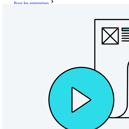
Pour les entreprises
D'innombrables entreprises choisissent Bitwarden pour
sécuriser leurs intérêts.
Entreprise
Produits pour Développeurs
Découvrir Secrets Manager
Gestion des secrets chiffrée de bout en bout pour le
développement, DevOps et les équipes IT.
Passwordless.dev et Passkeys
Déverrouillez les fonctions de la clé de sécurité et bien plus
encore en quelques lignes de code.
Documentation du Développeur
Explorer davantage