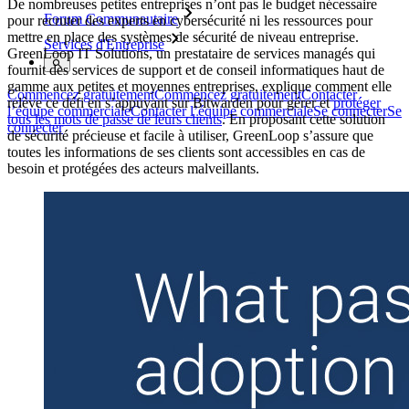
De nombreuses petites entreprises n’ont pas le budget nécessaire
Forum Communautaire
pour recruter des experts en cybersécurité ni les ressources pour
mettre en place des systèmes de sécurité de niveau entreprise.
Services d'Entreprise
GreenLoop IT Solutions, un prestataire de services managés qui
fournit des services de support et de conseil informatiques haut de
gamme aux petites et moyennes entreprises, explique comment elle
Commencez gratuitement
Commencez gratuitement
Contacter
relève ce défi en s’appuyant sur Bitwarden pour gérer et
protéger
l’équipe commerciale
Contacter l’équipe commerciale
Se connecter
Se
tous les mots de passe de leurs clients
. En proposant cette solution
connecter
de sécurité précieuse et facile à utiliser, GreenLoop s’assure que
toutes les informations de ses clients sont accessibles en cas de
besoin et protégées des acteurs malveillants.