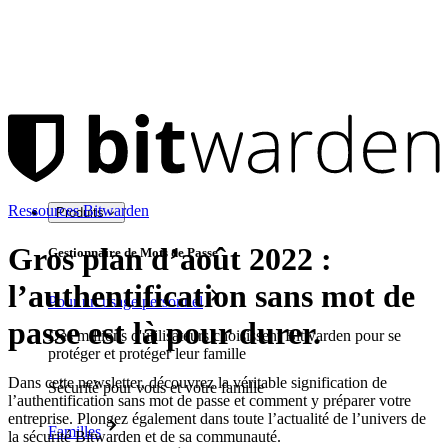
Ressources Bitwarden
Produits
Gros plan d’août 2022 :
Gestionnaire de Mots de Passe
l’authentification sans mot de
Pour un usage personnel
passe est là pour durer.
Des millions d'utilisateurs choisissent Bitwarden pour se
protéger et protéger leur famille
Dans cette newsletter, découvrez la véritable signification de
Sécurité pour vous et votre famille
l’authentification sans mot de passe et comment y préparer votre
entreprise. Plongez également dans toute l’actualité de l’univers de
Familles
la sécurité Bitwarden et de sa communauté.