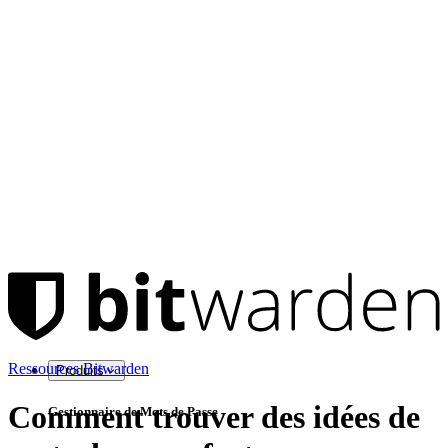
Ressources Bitwarden
Produits
Comment trouver des idées de
Gestionnaire de Mots de Passe