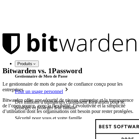
Produits
Bitwarden vs. 1Password
Gestionnaire de Mots de Passe
Le gestionnaire de mots de passe de confiance conçu pour les
entreprises
Pour un usage personnel
Bitwarden offre une sécurité de niveau entreprise et la transparence
Des millions d'utilisateurs choisissent Bitwarden pour se
de l’open source, avec la flexibilité, l’évolutivité et la simplicité
protéger et protéger leur famille
d’utilisation dont les organisations ont besoin pour rester protégées.
Sécurité pour vous et votre famille
Familles