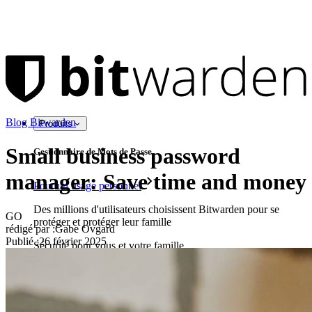
Blog Bitwarden
Produits
Small business password
Gestionnaire de Mots de Passe
manager: Save time and money
Pour un usage personnel
Des millions d'utilisateurs choisissent Bitwarden pour se
GO
protéger et protéger leur famille
rédigé par :
Gabe Ovgard
Publié
:
26 février 2025
Sécurité pour vous et votre famille
Familles
Pour les entreprises