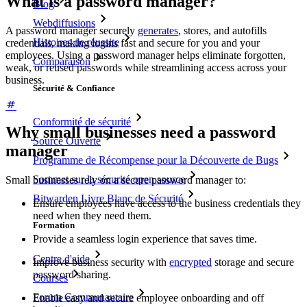
What is a password manager?
Blog
Webdiffusions
A password manager securely
generates
, stores, and autofills
Histoires de réussite
credentials, making logins fast and secure for you and your
employees. Using a password manager helps eliminate forgotten,
Comparaison
weak, or reused passwords while streamlining access across your
business.
Sécurité & Confiance
Conformité de sécurité
Why small businesses need a password
Source Ouverte
manager
Programme de Récompense pour la Découverte de Bugs
Sommet sur la sécurité open source
Small businesses rely on a secure password manager to:
Bitwarden Livre Blanc de Sécurité
Ensure employees have access to the business credentials they
need when they need them.
Formation
Provide a seamless login experience that saves time.
Centre d'aide
Improve business security with
encrypted
storage and secure
password sharing.
Courses
Forum Communautaire
Enable easy and secure employee onboarding and off