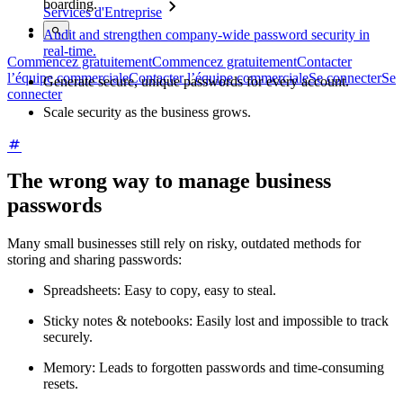
boarding.
Services d'Entreprise
Audit and strengthen company-wide password security in
real-time.
Commencez gratuitement
Commencez gratuitement
Contacter
l’équipe commerciale
Contacter l’équipe commerciale
Se connecter
Se
Generate secure, unique passwords for every account.
connecter
Scale security as the business grows.
The wrong way to manage business
passwords
Many small businesses still rely on risky, outdated methods for
storing and sharing passwords:
Spreadsheets: Easy to copy, easy to steal.
Sticky notes & notebooks: Easily lost and impossible to track
securely.
Memory: Leads to forgotten passwords and time-consuming
resets.