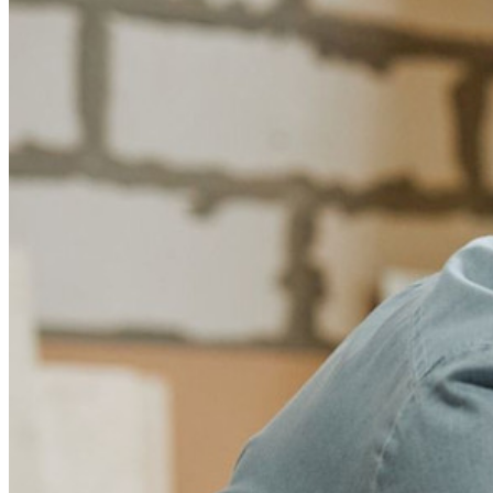
D'innombrables entreprises choisissent Bitwarden pour
sécuriser leurs intérêts.
Entreprise
Produits pour Développeurs
Découvrir Secrets Manager
Gestion des secrets chiffrée de bout en bout pour le
développement, DevOps et les équipes IT.
Passwordless.dev et Passkeys
Déverrouillez les fonctions de la clé de sécurité et bien plus
encore en quelques lignes de code.
Documentation du Développeur
Explorer davantage
Intégrations