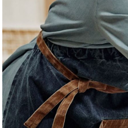
Partenaires
Nouveau
Access Intelligence
Nouveau
Authentificateur Bitwarden
Tarification
Télécharger
Outils et Fonctionnalités
Fonctionnalités Principales des Plans Personnels
TOTP intégré
Accès d'urgence
Partage de Données Sensibles
Intégration des alias d'email
Multiplateforme avec appareils illimités
Fonctionnalités Principales des Plans d'Affaires
Access Intelligence