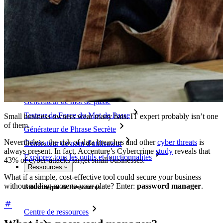
Intégration de répertoire
intégration-sso
Self-hosting Bitwarden
Politiques de sécurité de l'Entreprise
Récupération de compte
Outils de premier plan
Générateur de mot de passe
Testeur de Force du Mot de Passe
Small business owners wear many hats. IT expert probably isn’t one
of them.
Générateur de Phrase Secrète
Nevertheless, the risk of data breaches and other
cyber threats
is
Générateur de nom d'utilisateur
always present. In fact, Accenture’s Cybercrime
study
reveals that
Explorez tous les outils et fonctionnalités
43% of cyber-attacks target small businesses.
Ressources
What if a simple, cost-effective tool could secure your business
without adding more to your plate? Enter:
password manager
.
Bibliothèque de Ressources
Centre de ressources