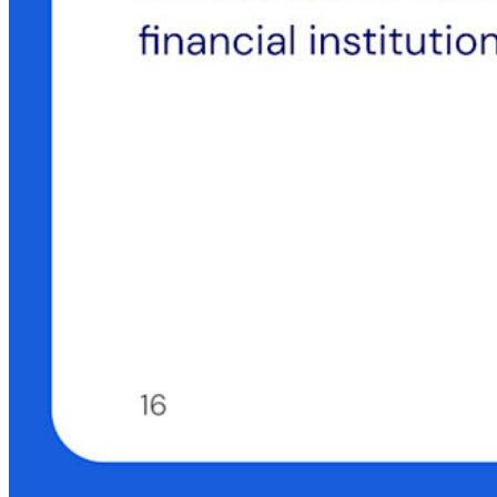
Tarification
Télécharger
Outils et Fonctionnalités
Fonctionnalités Principales des Plans Personnels
TOTP intégré
Accès d'urgence
Partage de Données Sensibles
Intégration des alias d'email
Multiplateforme avec appareils illimités
Fonctionnalités Principales des Plans d'Affaires
Access Intelligence
Intégration de répertoire
intégration-sso
Self-hosting Bitwarden