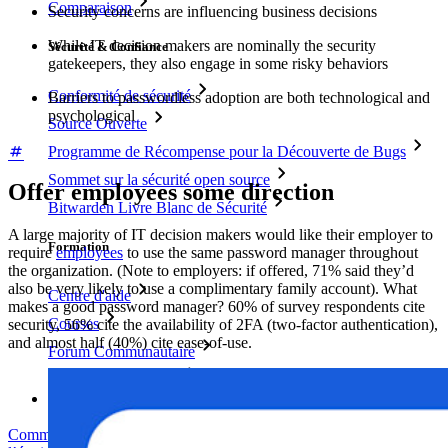
Comparaison
Security concerns are influencing business decisions
While IT decision makers are nominally the security
Sécurité & Confiance
gatekeepers, they also engage in some risky behaviors
Conformité de sécurité
Barriers to passwordless adoption are both technological and
psychological
Source Ouverte
Programme de Récompense pour la Découverte de Bugs
Sommet sur la sécurité open source
Offer employees some direction
Bitwarden Livre Blanc de Sécurité
A large majority of IT decision makers would like their employer to
Formation
require
employees
to use the same password manager throughout
the organization. (Note to employers: if offered, 71% said they’d
also be very likely to use a complimentary family account). What
Centre d'aide
makes a good password manager? 60% of survey respondents cite
Courses
security, 56% cite the availability of 2FA (two-factor authentication),
and almost half (40%) cite ease-of-use.
Forum Communautaire
Services d'Entreprise
Commencez gratuitement
Commencez gratuitement
Contacter