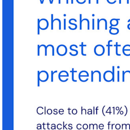
Produits pour Développeurs
Découvrir Secrets Manager
Gestion des secrets chiffrée de bout en bout pour le
développement, DevOps et les équipes IT.
Passwordless.dev et Passkeys
Déverrouillez les fonctions de la clé de sécurité et bien plus
encore en quelques lignes de code.
Documentation du Développeur
Explorer davantage
Intégrations
Partenaires
Nouveau
Access Intelligence
Nouveau
Authentificateur Bitwarden