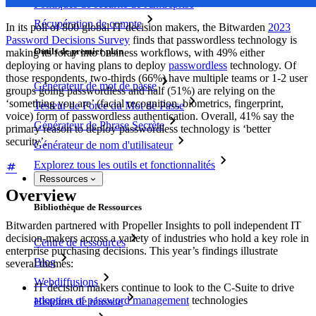
Politiques de sécurité de l'Entreprise
Récupération de compte
In its poll of 800 global IT decision makers, the Bitwarden
2023
Password Decisions Survey
finds that passwordless technology is
Outils de premier plan
making its foray into business workflows, with 49% either
deploying or having plans to deploy
passwordless
technology. Of
those respondents, two-thirds (66%) have multiple teams or 1-2 user
Générateur de mot de passe
groups going passwordless and half (51%) are relying on the
‘something you are’ (facial recognition, biometrics, fingerprint,
Testeur de Force du Mot de Passe
voice) form of passwordless authentication. Overall, 41% say the
Générateur de Phrase Secrète
primary reason to deploy passwordless technology is ‘better
security’.
Générateur de nom d'utilisateur
Explorez tous les outils et fonctionnalités
Ressources
Overview
Bibliothèque de Ressources
Bitwarden partnered with Propeller Insights to poll independent IT
decision-makers across a variety of industries who hold a key role in
Centre de ressources
enterprise purchasing decisions. This year’s findings illustrate
Blog
several themes:
Webdiffusions
IT decision makers continue to look to the C-Suite to drive
adoption of password management
technologies
Histoires de réussite