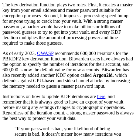
The key derivation function plays two roles. First, it creates a master
key from your email address and master password suitable for
encryption purposes. Second​​, it imposes a processing speed bump
for anyone trying to crack into your vault. With a strong master
password, a hacker would have to make billions or trillions of
password guesses to try to get into your vault, and every KDF
iteration multiplies the amount of processing power and time
required to make those guesses.
As of early 2023,
OWASP
recommends 600,000 iterations for the
PBKDF2 key derivation function. Bitwarden users have always had
the option to specify the number of iterations for their account, and
600,000 is now the default value for new accounts. Bitwarden has
also recently added another KDF option called
Argon2id
, which
defends against GPU-based and side-channel attacks by increasing
the memory needed to guess a master password input.
Instructions on how to update KDF iterations are
here
, and
remember that it is always good to have an export of your vault
before making any settings changes to cryptographic operations.
Regardless of the iteration count, a strong master password is always
the best way to protect your vault data.
“If your password is bad, your likelihood of being
secure is bad. It doesn’t matter how many iterations you