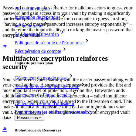
Password entropy makes it harder for malicious actors to guess your
Access Intelligence
password and gain access into your vault by making it significantly
Intégration de répertoire
harder and processing-intensive for a computer to guess. In short,
“having a good master password increases entropy exponentially” –
intégration-sso
and therefore the impracticality of cracking the master password that
Self-hosting Bitwarden
encrypts your vault.
Politiques de sécurité de l'Entreprise
Récupération de compte
Multifactor encryption reinforces
Outils de premier plan
security
Générateur de mot de passe
Your vault is encrypted starting with the master password along with
your email address. A strong master password provides the first and
Testeur de Force du Mot de Passe
most important level of protection. Beyond this, Bitwarden adds
Générateur de Phrase Secrète
additional layers of encryption and protection – called multifactor
encryption – when your vault is stored in the Bitwarden cloud. This
Générateur de nom d'utilisateur
makes it practically impossible for a bad actor to break into your
Explorez tous les outils et fonctionnalités
vault, even if they were able to gain access to your encrypted vault
data.
Ressources
Bibliothèque de Ressources