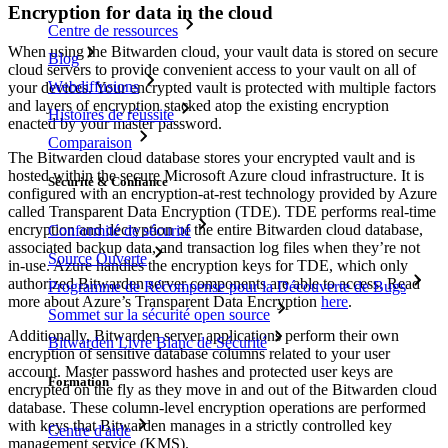
Encryption for data in the cloud
Centre de ressources
When using the Bitwarden cloud, your vault data is stored on secure
Blog
cloud servers to provide convenient access to your vault on all of
Webdiffusions
your devices. Your encrypted vault is protected with multiple factors
and layers of encryption stacked atop the existing encryption
Histoires de réussite
enacted by your master password.
Comparaison
The Bitwarden cloud database stores your encrypted vault and is
hosted within the secure Microsoft Azure cloud infrastructure. It is
Sécurité & Confiance
configured with an encryption-at-rest technology provided by Azure
called Transparent Data Encryption (TDE). TDE performs real-time
encryption and decryption of the entire Bitwarden cloud database,
Conformité de sécurité
associated backup data, and transaction log files when they’re not
Source Ouverte
in-use. Azure handles the encryption keys for TDE, which only
authorized Bitwarden server components are able to access. Read
Programme de Récompense pour la Découverte de Bugs
more about Azure’s Transparent Data Encryption
here
.
Sommet sur la sécurité open source
Additionally, Bitwarden server applications perform their own
Bitwarden Livre Blanc de Sécurité
encryption of sensitive database columns related to your user
account. Master password hashes and protected user keys are
Formation
encrypted on the fly as they move in and out of the Bitwarden cloud
database. These column-level encryption operations are performed
with keys that Bitwarden manages in a strictly controlled key
Centre d'aide
management service (KMS).