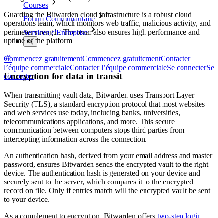
Courses
Guarding the Bitwarden cloud infrastructure is a robust cloud
Forum Communautaire
operations team, which monitors web traffic, malicious activity, and
perimeter strength. The team also ensures high performance and
Services d'Entreprise
uptime of the platform.
Commencez gratuitement
Commencez gratuitement
Contacter
l’équipe commerciale
Contacter l’équipe commerciale
Se connecter
Se
Encryption for data in transit
connecter
When transmitting vault data, Bitwarden uses Transport Layer
Security (TLS), a standard encryption protocol that most websites
and web services use today, including banks, universities,
telecommunications applications, and more. This secure
communication between computers stops third parties from
intercepting information across the connection.
An authentication hash, derived from your email address and master
password, ensures Bitwarden sends the encrypted vault to the right
device. The authentication hash is generated on your device and
securely sent to the server, which compares it to the encrypted
record on file. Only if entries match will the encrypted vault be sent
to your device.
As a complement to encryption, Bitwarden offers
two-step login
,