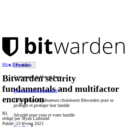
Blog Bitwarden
Produits
Bitwarden security
Gestionnaire de Mots de Passe
fundamentals and multifactor
Pour un usage personnel
encryption
Des millions d'utilisateurs choisissent Bitwarden pour se
protéger et protéger leur famille
RL
Sécurité pour vous et votre famille
rédigé par :
Ryan Luibrand
Publié
:
23 février 2023