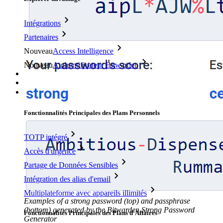
Intégrations
Partenaires
Nouveau
Access Intelligence
Nouveau
Authentificateur Bitwarden
Tarification
Télécharger
Outils et Fonctionnalités
Fonctionnalités Principales des Plans Personnels
TOTP intégré
Accès d'urgence
Partage de Données Sensibles
Intégration des alias d'email
Multiplateforme avec appareils illimités
Examples of a strong password (top) and passphrase
(bottom) generated by the Bitwarden Strong Password
Fonctionnalités Principales des Plans d'Affaires
Generator