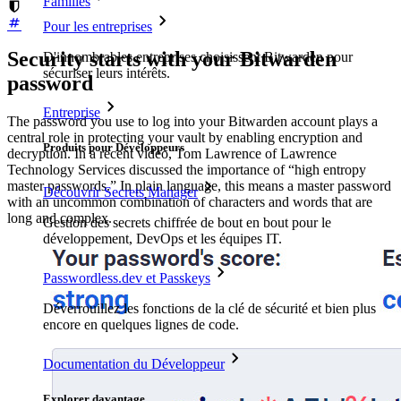
Familles
Pour les entreprises
Security starts with your Bitwarden
D'innombrables entreprises choisissent Bitwarden pour
sécuriser leurs intérêts.
password
Entreprise
The password you use to log into your Bitwarden account plays a
central role in protecting your vault by enabling encryption and
Produits pour Développeurs
decryption. In a recent video, Tom Lawrence of Lawrence
Technology Services discussed the importance of “high entropy
master passwords.” In plain language, this means a master password
Découvrir Secrets Manager
with an uncommon combination of characters and words that are
long and complex.
Gestion des secrets chiffrée de bout en bout pour le
développement, DevOps et les équipes IT.
Passwordless.dev et Passkeys
Déverrouillez les fonctions de la clé de sécurité et bien plus
encore en quelques lignes de code.
Documentation du Développeur
Explorer davantage