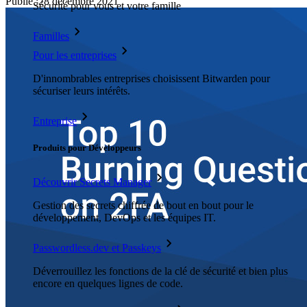
Publié
:
28 décembre 2021
Sécurité pour vous et votre famille
Familles
Pour les entreprises
D'innombrables entreprises choisissent Bitwarden pour
sécuriser leurs intérêts.
Entreprise
Produits pour Développeurs
Découvrir Secrets Manager
Gestion des secrets chiffrée de bout en bout pour le
développement, DevOps et les équipes IT.
Passwordless.dev et Passkeys
Déverrouillez les fonctions de la clé de sécurité et bien plus
encore en quelques lignes de code.