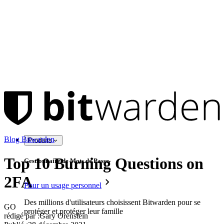
Blog Bitwarden
Produits
Top 10 Burning Questions on
Gestionnaire de Mots de Passe
2FA
Pour un usage personnel
Des millions d'utilisateurs choisissent Bitwarden pour se
GO
protéger et protéger leur famille
rédigé par :
Gary Orenstein