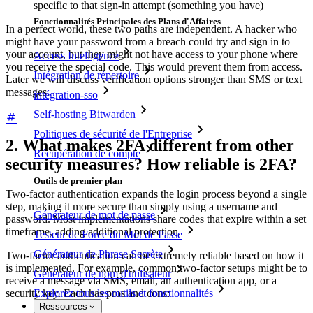
specific to that sign-in attempt (something you have)
Fonctionnalités Principales des Plans d'Affaires
In a perfect world, these two paths are independent. A hacker who
might have your password from a breach could try and sign in to
your account, but they might not have access to your phone where
Access Intelligence
you receive the special code. This would prevent them from access.
Intégration de répertoire
Later we will discuss verification options stronger than SMS or text
messages.
intégration-sso
Self-hosting Bitwarden
Politiques de sécurité de l'Entreprise
2. What makes 2FA different from other
Récupération de compte
security measures? How reliable is 2FA?
Outils de premier plan
Two-factor authentication expands the login process beyond a single
step, making it more secure than simply using a username and
Générateur de mot de passe
password. Most implementations share codes that expire within a set
timeframe, adding additional protection.
Testeur de Force du Mot de Passe
Générateur de Phrase Secrète
Two-factor authentication can be extremely reliable based on how it
is implemented. For example, common two-factor setups might be to
Générateur de nom d'utilisateur
receive a message via SMS, email, an authentication app, or a
security key. Each has pros and cons:
Explorez tous les outils et fonctionnalités
Ressources