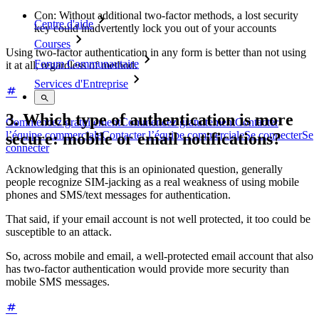
Con: Without additional two-factor methods, a lost security
Centre d'aide
key could inadvertently lock you out of your accounts
Courses
Using two-factor authentication in any form is better than not using
Forum Communautaire
it at all, regardless of method.
Services d'Entreprise
3. Which type of authentication is more
Commencez gratuitement
Commencez gratuitement
Contacter
l’équipe commerciale
Contacter l’équipe commerciale
Se connecter
Se
secure: mobile or email notifications?
connecter
Acknowledging that this is an opinionated question, generally
people recognize SIM-jacking as a real weakness of using mobile
phones and SMS/text messages for authentication.
That said, if your email account is not well protected, it too could be
susceptible to an attack.
So, across mobile and email, a well-protected email account that also
has two-factor authentication would provide more security than
mobile SMS messages.