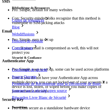
SMS
Bibliothèque de Ressources
Pro: Simple, default for many websites
Con: Security-minded folks recognize that this method is
Centre de ressources
vulnerable to SIM-jacking attacks
Blog
Email
Webdiffusions
Pro: Simple, easy to set up
Histoires de réussite
Comparaison
Con: If your email is compromised as well, this will not
protect you
Sécurité & Confiance
Authenticator App
Pro: Simple, easy to set up, some can be used across platforms
Conformité de sécurité
Source Ouverte
Con: If you do not have your Authenticator App across
multiple devices, you can get locked out of your accounts if a
Programme de Récompense pour la Découverte de Bugs
device is lost, stolen, or wiped before you make copies of
Sommet sur la sécurité open source
your authenticator keys
Bitwarden Livre Blanc de Sécurité
Security Key
Formation
Pro: Extra secure as a standalone hardware device