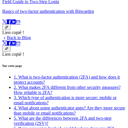
Field Guide to Two-Step Login
Basics of two-factor authentication with Bitwarden
Lien copié !
Back to Blog
Lien copié !
Sur cette page
1. What is two-factor authentication (2FA) and how does it
protect accounts?
2. What makes 2FA different from other security measures?
How reliable is 2FA?
3. Which type of authentication is more secure: mobile or
email notifications?
4. What about using authenticator apps? Are they more secure
than mobile or email notifications?
5. What are the differences between 2FA and two-step
verification (2SV)?