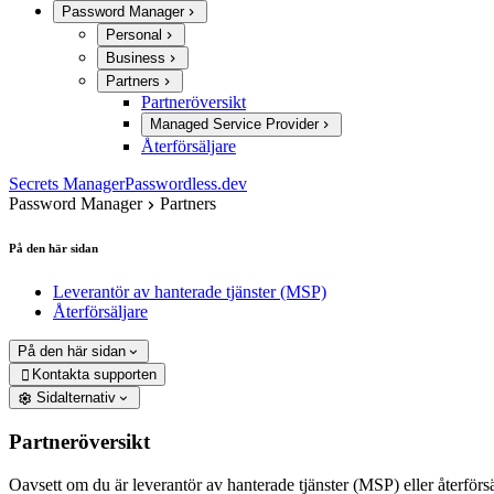
Password Manager
Personal
Business
Partners
Partneröversikt
Managed Service Provider
Återförsäljare
Secrets Manager
Passwordless.dev
Password Manager
Partners
På den här sidan
Leverantör av hanterade tjänster (MSP)
Återförsäljare
På den här sidan
Kontakta supporten

Sidalternativ
Partneröversikt
Oavsett om du är leverantör av hanterade tjänster (MSP) eller återförs