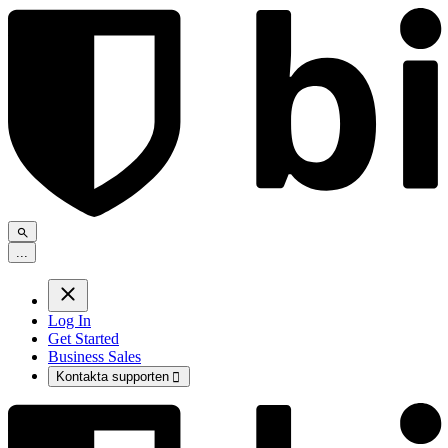
.
.
.
Log In
Get Started
Business Sales
Kontakta supporten
