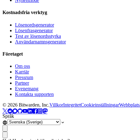
Nyhetsflöde
Kostnadsfria verktyg
Lösenordsgenerator
Lösenfrasgenerator
Test av lösenordsstyrka
Användarnamnsgenerator
Företaget
Om oss
Karriär
Pressrum
Partner
Evenemang
Kontakta supporten
©
2026
Bitwarden, Inc.
Villkor
Integritet
Cookieinställningar
Webbplats
Språk