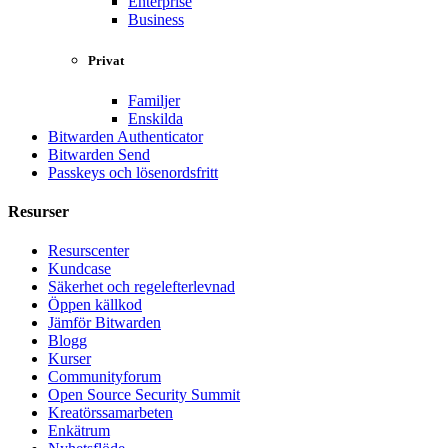
Enterprise
Business
Privat
Familjer
Enskilda
Bitwarden Authenticator
Bitwarden Send
Passkeys och lösenordsfritt
Resurser
Resurscenter
Kundcase
Säkerhet och regelefterlevnad
Öppen källkod
Jämför Bitwarden
Blogg
Kurser
Communityforum
Open Source Security Summit
Kreatörssamarbeten
Enkätrum