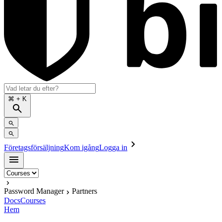
⌘
+ K
Företagsförsäljning
Kom igång
Logga in
Password Manager
Partners
Docs
Courses
Hem