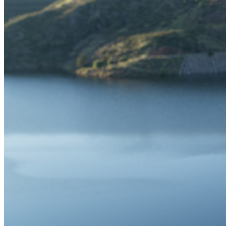
Integrerad TOTP
Nödåtkomst
Känslig datadelning
Integrering av e-postalias
Plattformsoberoende med obegränsat antal enheter
Affärsplaner Toppfunktioner
Access Intelligence
Katalogintegrering
SSO-integration
Self-hosting Bitwarden
Företagspolicyer
Kontoåterställning
Toppverktyg