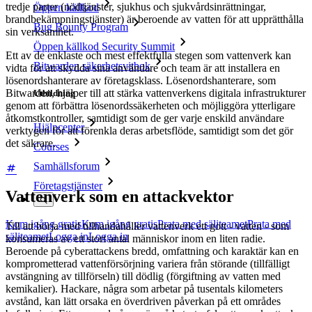
tredje parter (nödtjänster, sjukhus och sjukvårdsinrättningar,
Öppen källkod
brandbekämpningstjänster) är beroende av vatten för att upprätthålla
Bug Bounty Program
sin verksamhet.
Öppen källkod Security Summit
Ett av de enklaste och mest effektfulla stegen som vattenverk kan
Bitwarden säkerhetsvitbok
vidta för att skydda sina användare och team är att installera en
lösenordshanterare av företagsklass. Lösenordshanterare, som
Bitwarden, hjälper till att stärka vattenverkens digitala infrastrukturer
Utbildning
genom att förbättra lösenordssäkerheten och möjliggöra ytterligare
åtkomstkontroller, samtidigt som de ger varje enskild användare
Hjälpcenter
verktygen för att förenkla deras arbetsflöde, samtidigt som det gör
det säkrare.
Courses
Samhällsforum
Företagstjänster
Vattenverk som en attackvektor
Kom igång gratis
Kom igång gratis
Prata med säljteamet
Prata med
Till att börja med tillhandahåller vattenverk ett gott - vatten - som
säljteamet
Logga in
Logga in
konsumeras av ett stort antal människor inom en liten radie.
Beroende på cyberattackens bredd, omfattning och karaktär kan en
komprometterad vattenförsörjning variera från störande (tillfälligt
avstängning av tillförseln) till dödlig (förgiftning av vatten med
kemikalier). Hackare, några som arbetar på tusentals kilometers
avstånd, kan lätt orsaka en överdriven påverkan på ett områdes