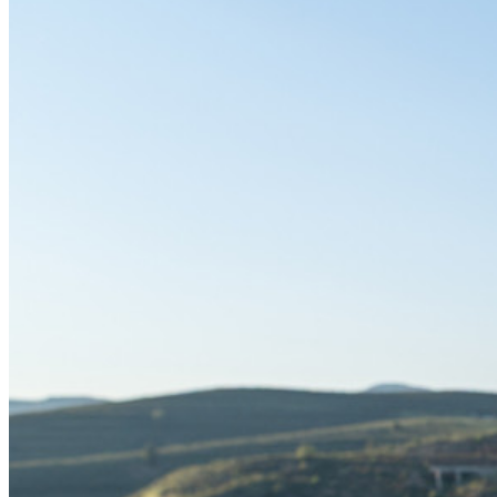
End-to-end krypterad hemlighetshantering för utveckling,
DevOps och IT-team.
Passwordless.dev och lösenord
Lås upp lösenordsfunktioner och mer med bara några rader
kod
Utvecklardokumentation
Utforska mer
Integrationer
Partners
Ny
Access Intelligence
Ny
Bitwarden Authenticator
Prissättning
Nedladdningar
Verktyg och funktioner
Personliga planer Toppfunktioner