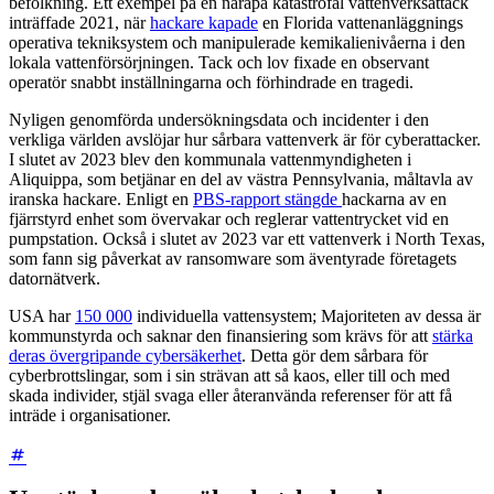
befolkning. Ett exempel på en närapå katastrofal vattenverksattack
inträffade 2021, när
hackare kapade
en Florida vattenanläggnings
operativa tekniksystem och manipulerade kemikalienivåerna i den
lokala vattenförsörjningen. Tack och lov fixade en observant
operatör snabbt inställningarna och förhindrade en tragedi.
Nyligen genomförda undersökningsdata och incidenter i den
verkliga världen avslöjar hur sårbara vattenverk är för cyberattacker.
I slutet av 2023 blev den kommunala vattenmyndigheten i
Aliquippa, som betjänar en del av västra Pennsylvania, måltavla av
iranska hackare. Enligt en
PBS-rapport stängde
hackarna av en
fjärrstyrd enhet som övervakar och reglerar vattentrycket vid en
pumpstation. Också i slutet av 2023 var ett vattenverk i North Texas,
som fann sig påverkat av ransomware som äventyrade företagets
datornätverk.
USA har
150 000
individuella vattensystem; Majoriteten av dessa är
kommunstyrda och saknar den finansiering som krävs för att
stärka
deras övergripande cybersäkerhet
. Detta gör dem sårbara för
cyberbrottslingar, som i sin strävan att så kaos, eller till och med
skada individer, stjäl svaga eller återanvända referenser för att få
inträde i organisationer.