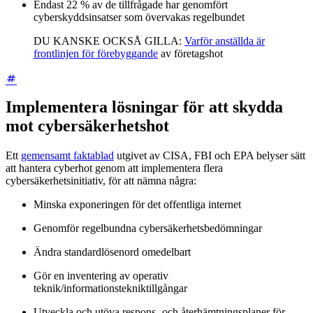
Endast 22 % av de tillfrågade har genomfört
cyberskyddsinsatser som övervakas regelbundet
DU KANSKE OCKSÅ GILLA:
Varför anställda är
frontlinjen för förebyggande
av företagshot
Implementera lösningar för att skydda
mot cybersäkerhetshot
Ett
gemensamt faktablad
utgivet av CISA, FBI och EPA belyser sätt
att hantera cyberhot genom att implementera flera
cybersäkerhetsinitiativ, för att nämna några:
Minska exponeringen för det offentliga internet
Genomför regelbundna cybersäkerhetsbedömningar
Ändra standardlösenord omedelbart
Gör en inventering av operativ
teknik/informationstekniktillgångar
Utveckla och utöva respons- och återhämtningsplaner för