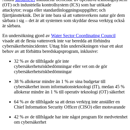
(OT) och industriella kontrollsystem (ICS) som har utökade
attackytor; svaga eller standardinloggningsuppgifter; och
fjärrtjänstteknik. Det är inte bara så att vattenverkens natur gör dem
sårbara i sig – det är att systemen som skyddar dessa verktyg också
är sårbara.
En undersökning gjord av
Water Sector Coordinating Council
visade att de flesta vattenverk inte var beredda att förhindra
cybersäkerhetsincidenter. Uttag från undersökningen visar ett akut
behov av att förbättra beredskapsprogram, inklusive:
32 % av de tillfrågade gör inte
cybersäkerhetsriskbedömningar eller vet om de gör
cybersäkerhetsriskbedömningar
38 % allokerar mindre än 1 % av sina budgetar till
cybersäkerhet inom informationsteknologi (IT), medan 45 %
allokerar mindre än 1 % till operativ teknologi (OT) säkerhet
64 % av de tillfrågade sa att deras verktyg inte anställer en
Chief Information Security Officer (CISO) eller motsvarande
42 % av de tillfrågade har inte något program för medvetenhet
om cybersäkerhet