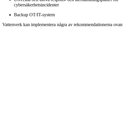
cybersäkerhetsincidenter
Backup OT/IT-system
Vattenverk kan implementera några av rekommendationerna ovan
omedelbart. För att gå tillbaka till den viktigaste rekommendationen
som citerades tidigare, bör vattenverk också gå längre än att ändra
standardlösenord och implementera en lösenordshanterare av
företagsklass som kommer att leverera bättre lösenordssäkerhet,
tillhandahålla ytterligare åtkomstkontroller, hjälpa till att utbilda
anställda i cybersäkerhetspraxis och stödja strategier för
cybersäkerhetsincidentsvar.
Varför Bitwarden är den pålitliga
cybersäkerhetslösningen för vattenverk
I december 2023 hade amerikanska vattenverk som var anslutna till
det öppna internet med
standardlösenordet "1111
" hackats. Med
tanke på den kritiska karaktären hos den amerikanska
vattenförsörjningen är det nödvändigt för företag att anta en
lösenordshanterare som Bitwarden.