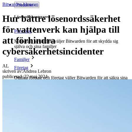
Bitwarden-bloggen
Produkter
Hur bättre lösenordssäkerhet
Lösenordshanteraren
för vattenverk kan hjälpa till
Personlig
att förhindra
Miljontals användare väljer Bitwarden för att skydda sig
själva och sina familjer
cybersäkerhetsincidenter
Familjer
AL
Företag
skriven av:
Andrea Lebron
publicerad
:
22 maj 2024
Otaliga företag och företag väljer Bitwarden för att säkra sina
intressen
Företag
Utvecklarprodukter
Secrets Manager