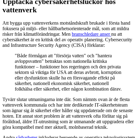
Upptäcka cybersäkerhetsluckor hos
vattenverk
Att bygga upp vattenverkens motståndskraft brukade i första hand
fokusera på miljö- eller hållbarhetsorienterade mål, som att mildra
risker från klimatförändringar. Men
branschledare anser
nu att
cybersäkerhet är en kritisk del av operativ planering. Cybersecurity
and Infrastructure Security Agency (CISA) förklarar:
"Både förmågan att "försörja vatten" och "hantera
avloppsvatten" betraktas som nationella kritiska
funktioner – funktioner hos regeringen och den privata
sektorn så viktiga för USA att deras avbrott, korruption
eller dysfunktion skulle ha en försvagande effekt på
säkerhet, nationell ekonomisk säkerhet, nationell
folkhälsa eller säkerhet, eller någon kombination därav.
Tyvärr slutar utmaningarna inte där. Som nämnts ovan är de flesta
vattenverk kommunala och har inte dedikerade IT-säkerhetsteam
som ägnar sig åt säkerhet eller håller sig uppdaterade om de senaste
hoten. Ett annat stort problem är att vattenverk ofta förlitar sig på
föråldrad, äldre IT-utrustning som är utmanande att uppgradera eller
göra kompatibel med mer aktuell, molnbaserad teknik.
Andra
sårbarheter
inkluderar beroende av operativa teknologisystem