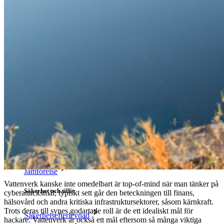
Lösenordsgenerator
Lösenordsstyrketestare
Lösenfrasgenerator
Användarnamnsgenerator
Utforska alla verktyg och funktioner
Resurser
Resursbibliotek
Resurscenter
Blogg
Webbsändningar
Framgångsberättelser
Jämförelse
Vattenverk kanske inte omedelbart är top-of-mind när man tänker på
Säkerhet och tillit
cyberattacksmål; typiskt sett går den beteckningen till finans,
hälsovård och andra kritiska infrastruktursektorer, såsom kärnkraft.
Trots deras till synes godartade roll är de ett idealiskt mål för
Säkerhetsefterlevnad
hackare. Vattenverk är också ett mål eftersom så många viktiga