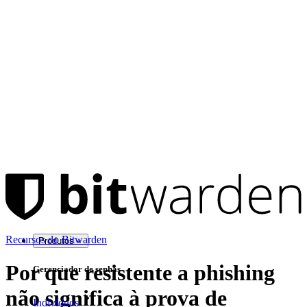
Recursos do Bitwarden
Produtos
Por que resistente a phishing
Gerenciador de senhas
não significa à prova de
Indivíduos