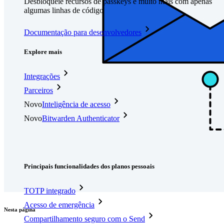
Desbloqueie recursos de passkeys e muito mais com apenas
algumas linhas de código
Documentação para desenvolvedores
Explore mais
Integrações
Parceiros
Novo
Inteligência de acesso
Novo
Bitwarden Authenticator
Preços
Downloads
Funcionalidades
Principais funcionalidades dos planos pessoais
TOTP integrado
Acesso de emergência
Nesta página
Compartilhamento seguro com o Send