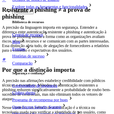
Explore todas as ferramentas e funcionalidades
Resistente a phishing ≠ à prova de
Recursos
phishing
Biblioteca de recursos
A precisão da linguagem importa em segurança. Entender a
diferença entre autenticação resistente a phishing e autenticação à
Central de recursos
prova de phishing molda a forma como as organizações avaliam
riscos, alocam recursos e se comunicam com as partes interessadas.
Blog
Essa distinção afeta tudo, de alegações de fornecedores a relatórios
Eventos
para o conselho e expectativas dos usuários.
Histórias de sucesso
Comparação
Por que a distinção importa
Segurança e confiança
A precisão nas afirmações estabelece credibilidade com públicos
técnicos e executivos. Métodos de autenticação resistentes a
Conformidade de segurança
phishing reduzem significativamente a probabilidade de roubo bem-
Código aberto
sucedido de credenciais, mas não eliminam todos os vetores de
ataque.
Programa de recompensa por bugs
Open Source Security Summit
Nesse contexto, um método de autenticação é a técnica ou
tecnologia usada para verificar a identidade de um usuário, como