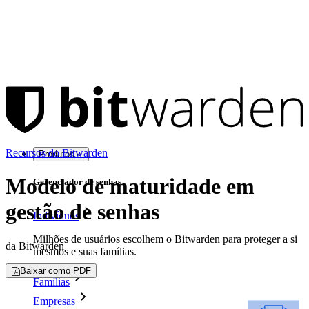
Recursos do Bitwarden
Produtos
Modelo de maturidade em
Gerenciador de senhas
gestão de senhas
Indivíduos
Milhões de usuários escolhem o Bitwarden para proteger a si
da Bitwarden
mesmos e suas famílias.
Baixar como PDF
Famílias
Empresas