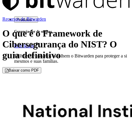
Recursos do Bitwarden
Produtos
O que é o Framework de
Gerenciador de senhas
Cibersegurança do NIST? O
Indivíduos
guia definitivo
Milhões de usuários escolhem o Bitwarden para proteger a si
mesmos e suas famílias.
Baixar como PDF
Famílias
Empresas
Inúmeras empresas e organizações escolhem o Bitwarden
para proteger seus interesses.
Enterprise
Produtos para desenvolvedores