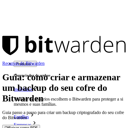
Recursos do Bitwarden
Produtos
Guia: como criar e armazenar
Gerenciador de senhas
um backup do seu cofre do
Indivíduos
Bitwarden
Milhões de usuários escolhem o Bitwarden para proteger a si
mesmos e suas famílias.
Guia passo a passo para criar um backup criptografado do seu cofre
Famílias
do Bitwarden
Empresas
Baixar como PDF