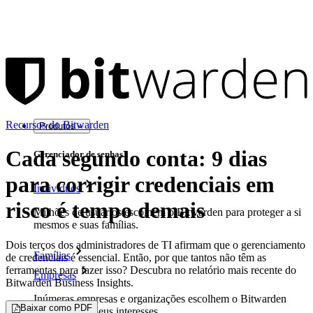
Recursos do Bitwarden
Produtos
Cada segundo conta: 9 dias
Gerenciador de senhas
para corrigir credenciais em
Indivíduos
risco é tempo demais
Milhões de usuários escolhem o Bitwarden para proteger a si
mesmos e suas famílias.
Dois terços dos administradores de TI afirmam que o gerenciamento
Famílias
de credenciais é essencial. Então, por que tantos não têm as
ferramentas para fazer isso? Descubra no relatório mais recente do
Empresas
Bitwarden Business Insights.
Inúmeras empresas e organizações escolhem o Bitwarden
Baixar como PDF
para proteger seus interesses.