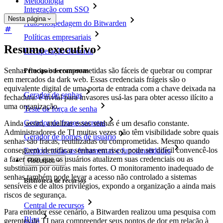
Metodologia
Integração com SSO
Nesta página
Auto-hospedagem do Bitwarden
Políticas empresariais
Resumo executivo
Recuperação de conta
Senhas fracas ou comprometidas são fáceis de quebrar ou comprar
Principais ferramentas
em mercados da dark web. Essas credenciais frágeis são o
equivalente digital de uma porta de entrada com a chave deixada na
Gerador de senhas
fechadura: é trivial para invasores usá-las para obter acesso ilícito a
uma organização.
Teste de força de senha
Gerador de frases secretas
Ainda assim, atualizar essas senhas é um desafio constante.
Administradores de TI muitas vezes não têm visibilidade sobre quais
Gerador de nomes de usuário
senhas são fracas, reutilizadas ou comprometidas. Mesmo quando
conseguem identificar senhas em risco, pode ser difícil convencê-los
Explore todas as ferramentas e funcionalidades
a fazer com que os usuários atualizem suas credenciais ou as
Recursos
substituam por outras mais fortes. O monitoramento inadequado de
senhas também pode levar a acesso não controlado a sistemas
Biblioteca de recursos
sensíveis e de altos privilégios, expondo a organização a ainda mais
riscos de segurança.
Central de recursos
Para entender esse cenário, a Bitwarden realizou uma pesquisa com
Blog
gerentes de TI para compreender seus pontos de dor em relação à