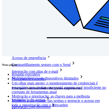
Parceiros
Novo
Inteligência de acesso
Novo
Bitwarden Authenticator
Preços
Downloads
Funcionalidades
Principais funcionalidades dos planos pessoais
TOTP integrado
Acesso de emergência
Compartilhamento seguro com o Send
Nesta página
Integração com alias de e-mail
Resumo executivo
Multiplataforma com dispositivos ilimitados
Principais descobertas
Um olhar mais atento: o monitoramento de credenciais é
necessário, mas muitas vezes está ausente ou é insuficiente no
Principais funcionalidades dos planos empresariais
conjunto de ferramentas atual
Motivação e priorização: as chaves para a melhoria
Inteligência de acesso
Monitore a integridade das senhas e gerencie o acesso em
toda a organização com o Bitwarden
Integração com diretórios