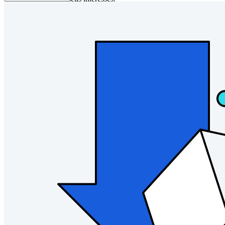
Enterprise
Produtos para desenvolvedores
Conheça o Secrets Manager
Gerenciamento de segredos com criptografia de ponta a ponta
para equipes de desenvolvimento, DevOps e TI no Bitwarden
Secrets Manager.
Passwordless.dev e passkeys
Desbloqueie recursos de passkeys e muito mais com apenas
algumas linhas de código
Documentação para desenvolvedores
Explore mais
Integrações