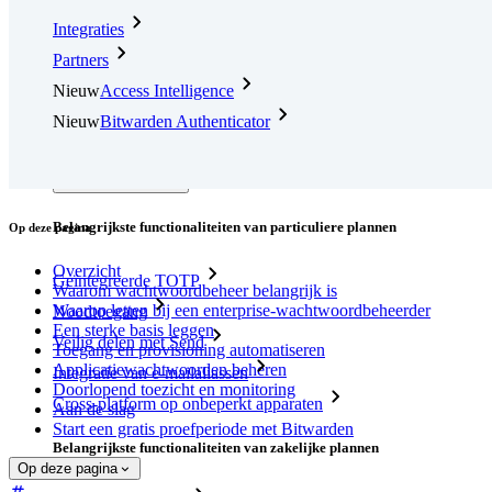
Integraties
Partners
Nieuw
Access Intelligence
Nieuw
Bitwarden Authenticator
Prijzen
Downloads
Functionaliteiten
Belangrijkste functionaliteiten van particuliere plannen
Op deze pagina
Overzicht
Geïntegreerde TOTP
Waarom wachtwoordbeheer belangrijk is
Waarop letten bij een enterprise-wachtwoordbeheerder
Noodtoegang
Een sterke basis leggen
Veilig delen met Send
Toegang en provisioning automatiseren
Applicatiewachtwoorden beheren
Integratie van e-mailaliassen
Doorlopend toezicht en monitoring
Cross-platform op onbeperkt apparaten
Aan de slag
Start een gratis proefperiode met Bitwarden
Belangrijkste functionaliteiten van zakelijke plannen
Op deze pagina