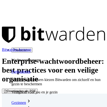
Bitwarden-bronnen
Producten
Enterprise-wachtwoordbeheer:
Wachtwoordmanager
best practices voor een veilige
Particulieren
organisatie
Miljoenen gebruikers kiezen Bitwarden om zichzelf en hun
gezin te beschermen
Downloaden als PDF
Veiligheid voor jou en je gezin
Gezinnen