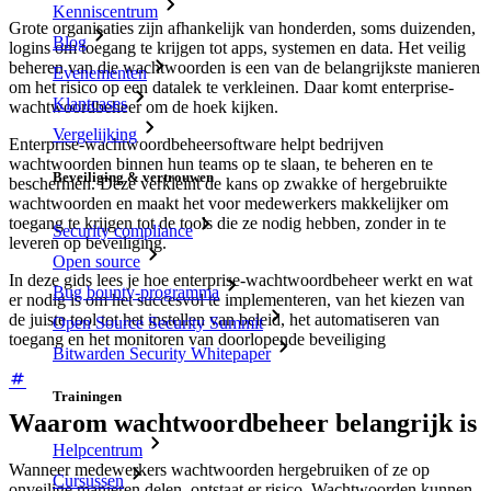
Kenniscentrum
Grote organisaties zijn afhankelijk van honderden, soms duizenden,
Blog
logins om toegang te krijgen tot apps, systemen en data. Het veilig
beheren van die wachtwoorden is een van de belangrijkste manieren
Evenementen
om het risico op een datalek te verkleinen. Daar komt enterprise-
Klantcases
wachtwoordbeheer om de hoek kijken.
Vergelijking
Enterprise-wachtwoordbeheersoftware helpt bedrijven
wachtwoorden binnen hun teams op te slaan, te beheren en te
Beveiliging & vertrouwen
beschermen. Deze verkleint de kans op zwakke of hergebruikte
wachtwoorden en maakt het voor medewerkers makkelijker om
toegang te krijgen tot de tools die ze nodig hebben, zonder in te
Security compliance
leveren op beveiliging.
Open source
In deze gids lees je hoe enterprise-wachtwoordbeheer werkt en wat
Bug bounty-programma
er nodig is om het succesvol te implementeren, van het kiezen van
de juiste tool tot het instellen van beleid, het automatiseren van
Open Source Security Summit
toegang en het monitoren van doorlopende beveiliging
Bitwarden Security Whitepaper
Trainingen
Waarom wachtwoordbeheer belangrijk is
Helpcentrum
Wanneer medewerkers wachtwoorden hergebruiken of ze op
Cursussen
onveilige manieren delen, ontstaat er risico. Wachtwoorden kunnen