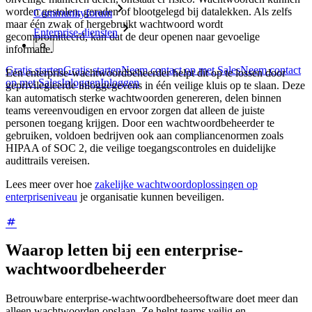
worden gestolen, geraden of blootgelegd bij datalekken. Als zelfs
Communityforum
maar één zwak of hergebruikt wachtwoord wordt
Enterprise-diensten
gecompromitteerd, kan dat de deur openen naar gevoelige
informatie.
Gratis starten
Gratis starten
Neem contact op met Sales
Neem contact
Een enterprise-wachtwoordbeheerder helpt dit op te lossen door
op met Sales
Inloggen
Inloggen
geprivilegieerde inloggegevens in één veilige kluis op te slaan. Deze
kan automatisch sterke wachtwoorden genereren, delen binnen
teams vereenvoudigen en ervoor zorgen dat alleen de juiste
personen toegang krijgen. Door een wachtwoordbeheerder te
gebruiken, voldoen bedrijven ook aan compliancenormen zoals
HIPAA of SOC 2, die veilige toegangscontroles en duidelijke
audittrails vereisen.
Lees meer over hoe
zakelijke wachtwoordoplossingen op
enterpriseniveau
je organisatie kunnen beveiligen.
Waarop letten bij een enterprise-
wachtwoordbeheerder
Betrouwbare enterprise-wachtwoordbeheersoftware doet meer dan
alleen wachtwoorden opslaan. Ze helpt teams veilig en