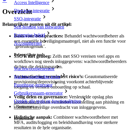
Access Intelligence
Overzicht
Directory-integratie
SSO-integratie
Belangrijkste punten uit dit artikel:
Self-hosting van Bitwarden
Enterprise-beleid
Basis voor best practices:
Behandel wachtwoordbeheer als
een essentiële beveiligingsmaatregel, niet als een functie voor
Accountherstel
‘gebruiksgemak’.
Belangrijkste tools
SSO is niet genoeg:
Zelfs met SSO vereisen veel apps en
workflows nog steeds inloggegevens: wachtwoordbeheerders
dichten die dekkingsgaten.
Wachtwoordgenerator
Automatisering vermindert risico’s:
Geautomatiseerde
Wachtwoordsterkte-tester
provisioning/deprovisioning voorkomt achterblijvende
Passphrase-generator
toegang en versnelt onboarding op schaal.
Gebruikersnaam-generator
Veilig delen en governance:
Versleutelde opslag plus
Ontdek alle tools en functionaliteiten
gecontroleerd delen vermindert blootstelling aan phishing en
Resources
voorkomt onveilige overdracht van inloggegevens.
Holistische aanpak:
Combineer wachtwoordbeheer met
Kennisbank
MFA, audits/logging en beleidshandhaving voor sterkere
resultaten in de hele organisatie.