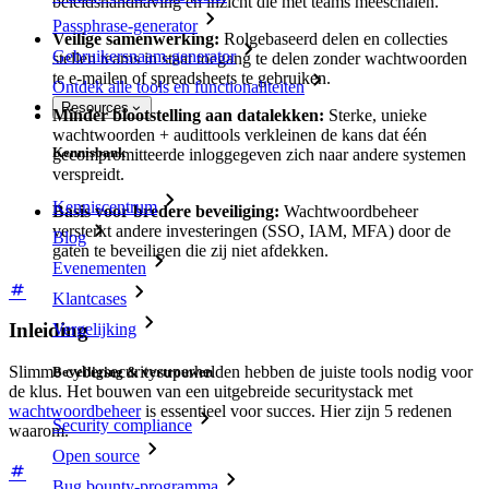
beleidshandhaving en inzicht die met teams meeschalen.
Passphrase-generator
Veilige samenwerking:
Rolgebaseerd delen en collecties
Gebruikersnaam-generator
stellen teams in staat toegang te delen zonder wachtwoorden
te e-mailen of spreadsheets te gebruiken.
Ontdek alle tools en functionaliteiten
Resources
Minder blootstelling aan datalekken:
Sterke, unieke
wachtwoorden + audittools verkleinen de kans dat één
Kennisbank
gecompromitteerde inloggegeven zich naar andere systemen
verspreidt.
Kenniscentrum
Basis voor bredere beveiliging:
Wachtwoordbeheer
versterkt andere investeringen (SSO, IAM, MFA) door de
Blog
gaten te beveiligen die zij niet afdekken.
Evenementen
Klantcases
Inleiding
Vergelijking
Slimme cybersecuritysuperhelden hebben de juiste tools nodig voor
Beveiliging & vertrouwen
de klus. Het bouwen van een uitgebreide securitystack met
wachtwoordbeheer
is essentieel voor succes. Hier zijn 5 redenen
Security compliance
waarom.
Open source
Bug bounty-programma