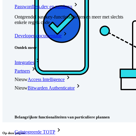
Passwordless.dev en passkeys
Ontgrendel passkey-functionaliteiten en meer met slechts
enkele regels code
Developer-documentatie
Ontdek meer
Integraties
Partners
Nieuw
Access Intelligence
Nieuw
Bitwarden Authenticator
Prijzen
Downloads
Functionaliteiten
Belangrijkste functionaliteiten van particuliere plannen
Geïntegreerde TOTP
Op deze pagina