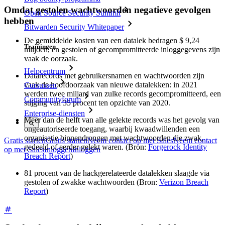
Omdat gestolen wachtwoorden negatieve gevolgen
Open Source Security Summit
hebben
Bitwarden Security Whitepaper
De gemiddelde kosten van een datalek bedragen $ 9,24
Trainingen
miljoen, en gestolen of gecompromitteerde inloggegevens zijn
vaak de oorzaak.
Helpcentrum
Datarecords met gebruikersnamen en wachtwoorden zijn
vaak de hoofdoorzaak van nieuwe datalekken: in 2021
Cursussen
werden twee miljard van zulke records gecompromitteerd, een
Communityforum
stijging van 35 procent ten opzichte van 2020.
Enterprise-diensten
Meer dan de helft van alle gelekte records was het gevolg van
ongeautoriseerde toegang, waarbij kwaadwillenden een
organisatie binnendrongen met wachtwoorden die zwak,
Gratis starten
Gratis starten
Neem contact op met Sales
Neem contact
gedeeld of eerder gelekt waren. (Bron:
Forgerock Identity
op met Sales
Inloggen
Inloggen
Breach Report
)
81 procent van de hackgerelateerde datalekken slaagde via
gestolen of zwakke wachtwoorden (Bron:
Verizon Breach
Report
)