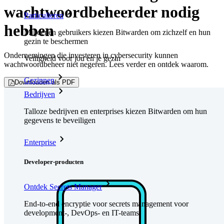
wachtwoordbeheerder nodig
Particulieren
hebben
Miljoenen gebruikers kiezen Bitwarden om zichzelf en hun
gezin te beschermen
Ondernemingen die investeren in cybersecurity kunnen
Veiligheid voor jou en je gezin
wachtwoordbeheer niet negeren. Lees verder en ontdek waarom.
Gezinnen
Downloaden als PDF
Bedrijven
Talloze bedrijven en enterprises kiezen Bitwarden om hun
gegevens te beveiligen
Enterprise
Developer-producten
Ontdek Secrets Manager
End-to-end encryptie voor secrets management voor
development-, DevOps- en IT-teams.