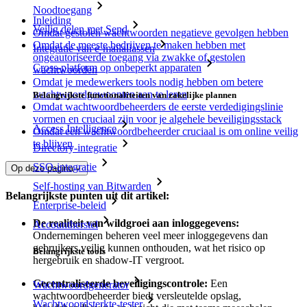
Noodtoegang
Inleiding
Veilig delen met Send
Omdat gestolen wachtwoorden negatieve gevolgen hebben
Omdat de meeste bedrijven te maken hebben met
Integratie van e-mailaliassen
ongeautoriseerde toegang via zwakke of gestolen
Cross-platform op onbeperkt apparaten
wachtwoorden
Omdat je medewerkers tools nodig hebben om betere
wachtwoordgewoonten aan te leren
Belangrijkste functionaliteiten van zakelijke plannen
Omdat wachtwoordbeheerders de eerste verdedigingslinie
vormen en cruciaal zijn voor je algehele beveiligingsstack
Access Intelligence
Omdat een wachtwoordbeheerder cruciaal is om online veilig
te blijven
Directory-integratie
SSO-integratie
Op deze pagina
Self-hosting van Bitwarden
Belangrijkste punten uit dit artikel:
Enterprise-beleid
De realiteit van wildgroei aan inloggegevens:
Accountherstel
Ondernemingen beheren veel meer inloggegevens dan
gebruikers veilig kunnen onthouden, wat het risico op
Belangrijkste tools
hergebruik en shadow-IT vergroot.
Gecentraliseerde beveiligingscontrole:
Een
Wachtwoordgenerator
wachtwoordbeheerder biedt versleutelde opslag,
Wachtwoordsterkte-tester