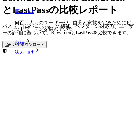
とLastPassの比較レポート
個人向け
何百万人ものユーザーが、自分と家族を守るためにビ
パスワードマネージャーの機能、ベンダーの対応力、ユーザ
ットワーデンを選んでいる
ーの評価に基づいて、BitwardenとLastPassを比較できます。
家族
PDFでダウンロード
法人向け
強力で信頼できるパスワードセキュリティを今す
数え切れないほどの企業やビジネスが、自社の利益を
確保するためにビットワルデンを選んでいます。
ぐ。プランを選択してください。
エンタープライズ
パーソナル
ビジネス
開発者向け製品
プレミアム
$
1.65
シークレットマネージャーを見る
月あたり
年間 $19.80 ドル請求されます
開発、DevOps、ITチームのためのエンドツーエンド暗
プレミアム アカウントを作成する
号化シークレットマネージャー。
プレミアム機能をお楽しみください