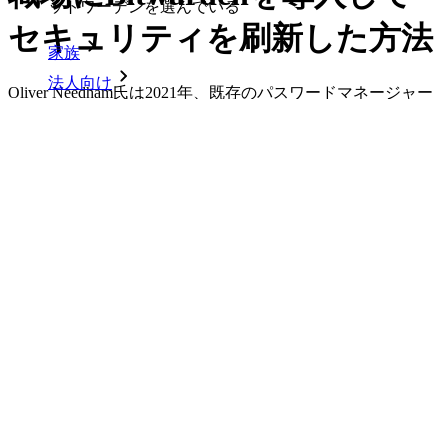
ットワーデンを選んでいる
セキュリティを刷新した方法
家族
法人向け
Oliver Needham氏は2021年、既存のパスワードマネージャー
ソリューションに代わるものを探していた際にBitwardenを
数え切れないほどの企業やビジネスが、自社の利益を
見つけました。それ以来、同氏は勤務先のStorm Eventsで
確保するためにビットワルデンを選んでいます。
Bitwardenを導入するうえで中心的な役割を担ってきまし
た。
エンタープライズ
PDFでダウンロード
開発者向け製品
シークレットマネージャーを見る
開発、DevOps、ITチームのためのエンドツーエンド暗
号化シークレットマネージャー。
Passwordless.dev とパスキー
わずか数行のコードでパスキーの機能などをアンロッ
ク