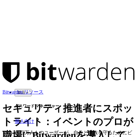
Bitwarden リソース
製品
セキュリティ推進者にスポッ
パスワード マネージャー
トライト：イベントのプロが
個人向け
職場にBitwardenを導入して
何百万人ものユーザーが、自分と家族を守るためにビ