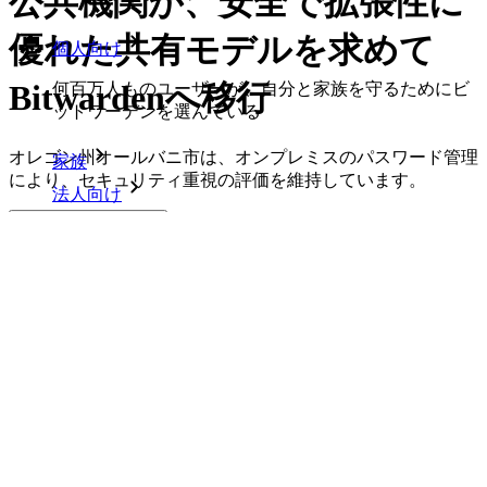
公共機関が、安全で拡張性に
優れた共有モデルを求めて
個人向け
Bitwardenへ移行
何百万人ものユーザーが、自分と家族を守るためにビ
ットワーデンを選んでいる
オレゴン州オールバニ市は、オンプレミスのパスワード管理
家族
により、セキュリティ重視の評価を維持しています。
法人向け
PDFでダウンロード
数え切れないほどの企業やビジネスが、自社の利益を
確保するためにビットワルデンを選んでいます。
エンタープライズ
開発者向け製品
シークレットマネージャーを見る
開発、DevOps、ITチームのためのエンドツーエンド暗
号化シークレットマネージャー。