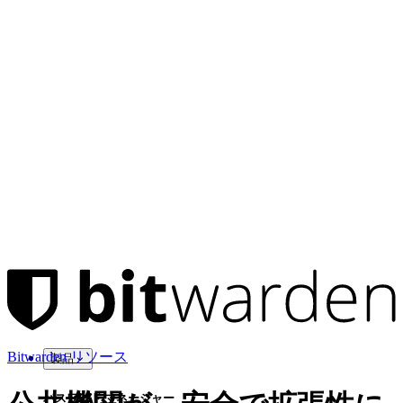
Bitwarden リソース
製品
パスワード マネージャー