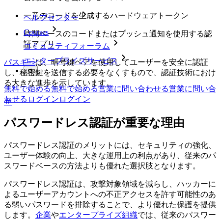
一意のコードを生成するハードウェアトークン
ヘルプセンター
Courses
時間ベースのコードまたはプッシュ通知を使用する認
証アプリ
コミュニティフォーラム
エンタープライズサービス
パスキー
は、暗号鍵ペアを使用してユーザーを安全に認証
し、秘密鍵を送信する必要をなくすもので、認証技術におけ
る大きな進歩を示しています。
無料で始める
無料で始める
営業に問い合わせる
営業に問い合
わせる
ログイン
ログイン
パスワードレス認証が重要な理由
パスワードレス認証のメリットには、セキュリティの強化、
ユーザー体験の向上、大きな運用上の利点があり、従来のパ
スワードベースの方法よりも優れた選択肢となります。
パスワードレス認証は、攻撃対象領域を減らし、ハッカーに
よるユーザーアカウントへの不正アクセスを許す可能性のあ
る弱いパスワードを排除することで、より優れた保護を提供
します。
企業
や
エンタープライズ組織
では、従来のパスワー