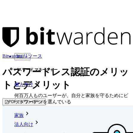
Bitwarden リソース
製品
パスワードレス認証のメリッ
パスワード マネージャー
トとデメリット
個人向け
何百万人ものユーザーが、自分と家族を守るためにビ
ットワーデンを選んでいる
PDFでダウンロード
家族
法人向け