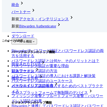
統合
パートナー
新規
アクセス・インテリジェンス
新規
Bitwarden Authenticator
価格設定
ダウンロード
このページの内容
ツール＆機能
Bitwardenでパスワード認証とパスワードレス認証の両
パーソナルプランのトップ機能
方を活用する
パスワードレス認証とは何か、そのメリットとは？
統合されたTOTP
パスワードレス認証が重要な理由
パスワードレス認証の方法
緊急アクセス
パスワードレス認証の導入における課題と解決策
機密データ共有
パスワードレス認証のユースケース
メールエイリアスの統合
パスワードレス認証を導入するためのベストプラクテ
ィス
クロスプラットフォームで無制限のデバイス
フィッシング攻撃とブルートフォース攻撃：パスワー
ドレス認証の効果
ビジネスプランのトップ機能
Bitwardenと連携してパスワードレス認証とパスワード