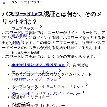
リソースライブラリー
パスワードレス認証とは何か、そのメ
リソースセンター
リットとは？
ブログ
ウェブキャスト
パスワードレス認証では、ユーザーがサイト、サービス、ア
導入事例
プリケーションにログインする際にパスワードを入力する必
要がなくなります。この最新のアプローチは、従来のパスワ
比較
ードベースのシステムが抱える制約や脆弱性に対処します。
セキュリティ＆信頼
パスワードレス認証には、いくつかの方法があります。
セキュリティコンプライアンス
生体認証（顔認証、指紋スキャン、音声認識）
オープンソースであること
SMSまたはメールによるワンタイムパスワード
バグバウンティプログラム
（OTP）
オープンソース・セキュリティ・サミット
マジックリンク
Bitwardenセキュリティホワイトペーパー
物理セキュリティキー
トレーニング
公開鍵暗号を使用するパスキー