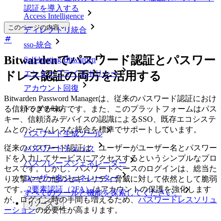
認証を導入する
Access Intelligence
このページの内容
ディレクトリ統合
sso-統合
Bitwardenでパスワード認証とパスワー
Self-hosting Bitwarden
エンタープライズポリシー
ドレス認証の両方を活用する
アカウント回復
Bitwarden Password Managerは、従来のパスワード認証におけ
る信頼できる味方です。また、このプラットフォームはパス
トップツール
キー、信頼済みデバイスの認識によるSSO、既存エコシステ
ムとのシームレスな統合を標準でサポートしています。
パスワード生成ツール
従来のパスワード認証は、ユーザーがユーザー名とパスワー
パスワードチェック
ドを入力してサービスにアクセスするというシンプルなプロ
パスフレーズジェネレーター
セスです。しかし、パスワードベースのログインは、総当た
ユーザー名ジェネレーター
り攻撃やその他のセキュリティ脅威に対して依然として脆弱
です。
2要素認証（2FA）
はアカウントの保護を強化します
すべてのツールと機能を探索してください。
が、ログイン時の手間も増えるため、
パスワードレスソリュ
リソース
ーション
の必要性が高まります。