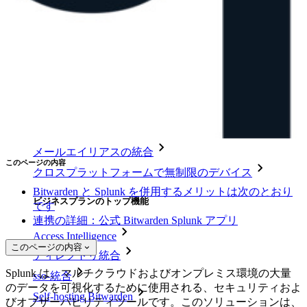
ダウンロード
ツール＆機能
パーソナルプランのトップ機能
統合されたTOTP
緊急アクセス
機密データ共有
メールエイリアスの統合
このページの内容
クロスプラットフォームで無制限のデバイス
Bitwarden と Splunk を併用するメリットは次のとおり
ビジネスプランのトップ機能
です
連携の詳細：公式 Bitwarden Splunk アプリ
Access Intelligence
このページの内容
ディレクトリ統合
Splunk は、マルチクラウドおよびオンプレミス環境の大量
sso-統合
のデータを可視化するために使用される、セキュリティおよ
Self-hosting Bitwarden
びオブザーバビリティツールです。このソリューションは、