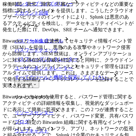
エンタープライズポリシー
稼働時間、異常、障害、不審なアクティビティなどの重要な
指標に関するインサイトを提供します。こうしたクラウドオ
アカウント回復
ブザーバビリティのインサイトにより、Splunk は悪意のあ
るアクティビティを検出し、データセキュリティイベントが
トップツール
発生した際に IT、DevOps、SRE チームへ通知できます。
Bitwarden と
Splunk
は連携してセキュリティ情報イベント管
パスワード生成ツール
理（SIEM）を提供し、悪意のある攻撃やネットワーク侵害
パスワードチェック
から防御します。SIEM 技術は、オンラインアプリケーショ
パスフレーズジェネレーター
ンに対する潜在的な脅威を特定すると同時に、クラウドイン
フラデータのコンプライアンスとセキュリティ管理をほぼリ
ユーザー名ジェネレーター
アルタイムで提供します。これは、さまざまなデータソース
すべてのツールと機能を探索してください。
で発生する詳細なイベントのコレクションを記録することで
リソース
実現されます。
Bitwarden と Splunk を使用すると、パスワード管理に関する
リソースライブラリー
アクティビティの詳細情報を収集し、視覚的なダッシュボー
ドに表示して簡単に監視できます。この 2 つが連携すること
リソースセンター
で、ユーザーアクティビティ、パスワード変更、共有パスワ
ブログ
ードなど、特定の Bitwarden 組織に関する有用なインサイト
が得られます。他のインフラ、アプリ、ネットワークの監視
ウェブキャスト
と組み合わせることで、Splunk は企業のセキュリティを包