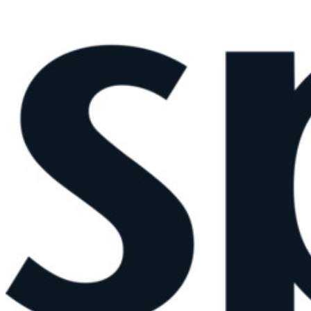
シークレットマネージャーを見る
開発、DevOps、ITチームのためのエンドツーエンド暗
号化シークレットマネージャー。
Passwordless.dev とパスキー
わずか数行のコードでパスキーの機能などをアンロッ
ク
開発者ドキュメンテーション
詳しく見る
統合
パートナー
新規
アクセス・インテリジェンス
新規
Bitwarden Authenticator
価格設定