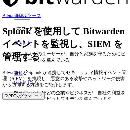
Bitwarden リソース
製品
Splunk を使用して Bitwarden
パスワード マネージャー
イベントを監視し、SIEM を
個人向け
何百万人ものユーザーが、自分と家族を守るためにビ
管理する
ットワーデンを選んでいる
Bitwarden と Splunk が連携してセキュリティ情報イベント管
家族
理（SIEM）を実現し、悪意のある攻撃やネットワーク侵害
法人向け
から防御する方法をご紹介します。
数え切れないほどの企業やビジネスが、自社の利益を
PDFでダウンロード
確保するためにビットワルデンを選んでいます。
エンタープライズ
開発者向け製品