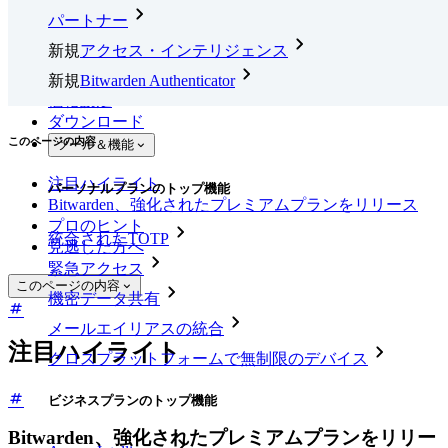
パートナー
新規
アクセス・インテリジェンス
新規
Bitwarden Authenticator
価格設定
ダウンロード
このページの内容
ツール＆機能
注目ハイライト
パーソナルプランのトップ機能
Bitwarden、強化されたプレミアムプランをリリース
プロのヒント
統合されたTOTP
見逃した方へ
緊急アクセス
このページの内容
機密データ共有
メールエイリアスの統合
注目ハイライト
クロスプラットフォームで無制限のデバイス
ビジネスプランのトップ機能
Bitwarden、強化されたプレミアムプランをリリー