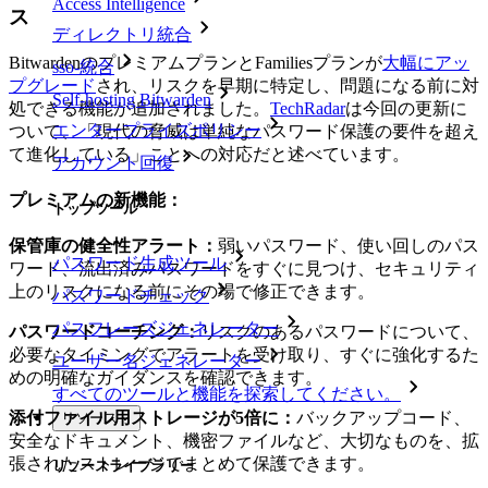
Access Intelligence
ス
ディレクトリ統合
BitwardenのプレミアムプランとFamiliesプランが
大幅にアッ
sso-統合
プグレード
され、リスクを早期に特定し、問題になる前に対
Self-hosting Bitwarden
処できる機能が追加されました。
TechRadar
は今回の更新に
エンタープライズポリシー
ついて、「現代の脅威は単純なパスワード保護の要件を超え
て進化している」ことへの対応だと述べています。
アカウント回復
プレミアムの新機能：
トップツール
保管庫の健全性アラート：
弱いパスワード、使い回しのパス
パスワード生成ツール
ワード、流出済みパスワードをすぐに見つけ、セキュリティ
上のリスクになる前にその場で修正できます。
パスワードチェック
パスフレーズジェネレーター
パスワードコーチング：
リスクのあるパスワードについて、
必要なタイミングでアラートを受け取り、すぐに強化するた
ユーザー名ジェネレーター
めの明確なガイダンスを確認できます。
すべてのツールと機能を探索してください。
添付ファイル用ストレージが5倍に：
バックアップコード、
リソース
安全なドキュメント、機密ファイルなど、大切なものを、拡
張されたストレージでまとめて保護できます。
リソースライブラリー