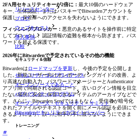
2FA用セキュリティキーが2倍に：
最大10個のハードウェア
リソースセンター
キー、生体認証、またはパスキーでBitwardenアカウントを
保護し、保管庫へのアクセスを失わないようにできます。
ブログ
ウェブキャスト
フィッシングブロッカー：
悪意のあるサイトを操作前に特定
してブロックし、認証情報の盗難を根本から防ぎます。パス
導入事例
ワードを超える保護です。
比較
2026年にBitwardenで予定されているその他の機能
セキュリティ＆信頼
Bitwardenは
ロードマップを更新
し、今後の予定を公開しま
した。新規ユーザー向けオンボーディングガイドの改善、よ
セキュリティコンプライアンス
り高速な自動入力、パスワードマネージャーとAuthenticator
オープンソースであること
アプリ間で同期される認証コード、古いログイン情報を目立
バグバウンティプログラム
たない場所に安全に保管できるアイテムのアーカイブなどで
す。さらに、Bitwarden Sendではまもなく、受信者が暗号化
オープンソース・セキュリティ・サミット
されたファイルやテキストを開く前にメール認証を必須にで
Bitwardenセキュリティホワイトペーパー
きるようになり、誤った相手の手に渡らないようにできま
す。
トレーニング