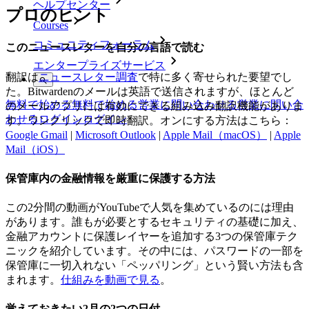
ヘルプセンター
プロのヒント
Courses
コミュニティフォーラム
このニュースレターを自分の言語で読む
エンタープライズサービス
翻訳は
ニュースレター調査
で特に多く寄せられた要望でし
た。Bitwardenのメールは英語で送信されますが、ほとんど
無料で始める
無料で始める
営業に問い合わせる
営業に問い合
のメールアプリには有効にできる組み込み翻訳機能がありま
わせる
ログイン
ログイン
す。ワンクリックで即時翻訳。オンにする方法はこちら：
Google Gmail
|
Microsoft Outlook
|
Apple Mail（macOS）
|
Apple
Mail（iOS）
保管庫内の金融情報を厳重に保護する方法
この2分間の動画がYouTubeで人気を集めているのには理由
があります。誰もが必要とするセキュリティの基礎に加え、
金融アカウントに保護レイヤーを追加する3つの保管庫テク
ニックを紹介しています。その中には、パスワードの一部を
保管庫に一切入れない「ペッパリング」という賢い方法も含
まれます。
仕組みを動画で見る
。
覚えておきたい2月の2つの日付