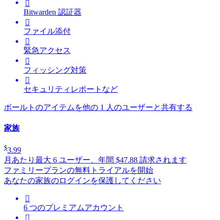

Bitwarden 認証器

ファイル添付

緊急アクセス

フィッシング対策

セキュリティレポートなど
ボールトのアイテムを他の 1 人のユーザーと共有する
家族
$
3.99
月あたり
最大 6 ユーザー、年間 $47.88 請求されます
ファミリープランの無料トライアルを開始
あなたの家族のログインを保護してください

6 つのプレミアムアカウント
