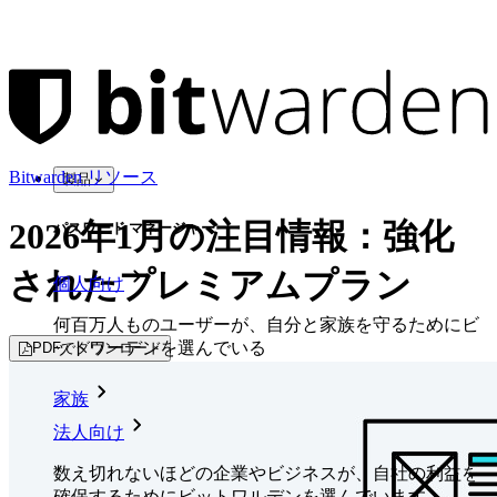
Bitwarden リソース
製品
2026年1月の注目情報：強化
パスワード マネージャー
されたプレミアムプラン
個人向け
何百万人ものユーザーが、自分と家族を守るためにビ
ットワーデンを選んでいる
PDFでダウンロード
家族
法人向け
数え切れないほどの企業やビジネスが、自社の利益を
確保するためにビットワルデンを選んでいます。