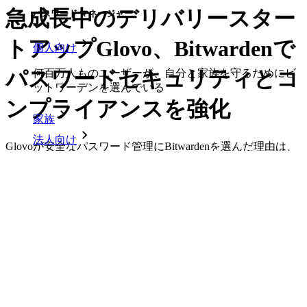
急成長中のデリバリースター
パスワード マネージャー
トアップGlovo、Bitwardenで
個人向け
パスワードセキュリティとコ
何百万人ものユーザーが、自分と家族を守るためにビ
ットワーデンを選んでいる
ンプライアンスを強化
家族
法人向け
Glovoが安全なパスワード管理にBitwardenを選んだ理由は、
オープンソースの透明性、エンドツーエンド暗号化、クロス
数え切れないほどの企業やビジネスが、自社の利益を
プラットフォームでの利用しやすさでした。
確保するためにビットワルデンを選んでいます。
PDFでダウンロード
エンタープライズ
開発者向け製品
シークレットマネージャーを見る
開発、DevOps、ITチームのためのエンドツーエンド暗