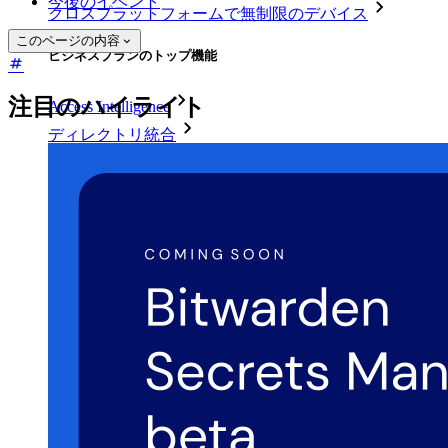
今後のイベント
クロスプラットフォームで無制限のデバイス
このページの内容
ビジネスプランのトップ機能
注目のハイライト
Access Intelligence
ディレクトリ統合
sso-統合
Self-hosting Bitwarden
エンタープライズポリシー
アカウント回復
トップツール
パスワード生成ツール
パスワードチェック
パスフレーズジェネレーター
ユーザー名ジェネレーター