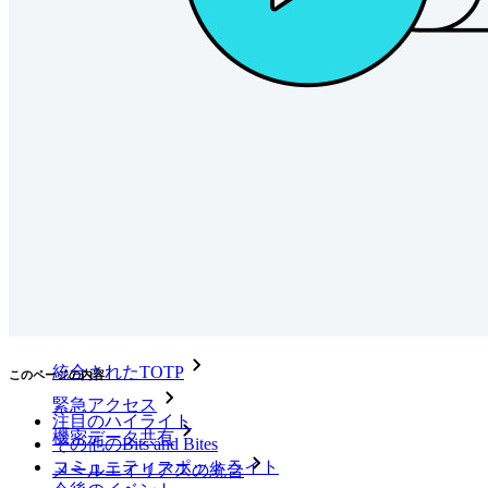
開発者ドキュメンテーション
詳しく見る
統合
パートナー
新規
アクセス・インテリジェンス
新規
Bitwarden Authenticator
価格設定
ダウンロード
ツール＆機能
パーソナルプランのトップ機能
統合されたTOTP
このページの内容
緊急アクセス
注目のハイライト
機密データ共有
その他のBits and Bites
コミュニティスポットライト
メールエイリアスの統合