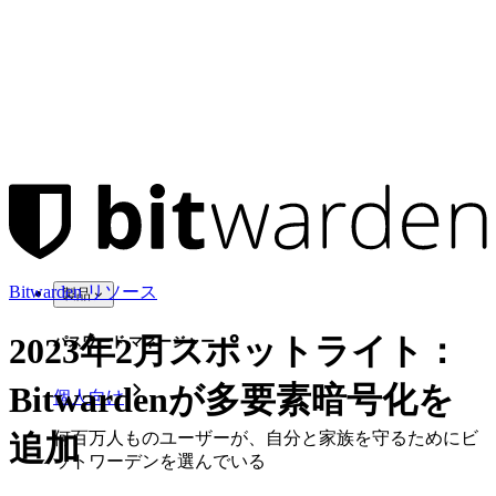
Bitwarden リソース
製品
2023年2月スポットライト：
パスワード マネージャー
Bitwardenが多要素暗号化を
個人向け
何百万人ものユーザーが、自分と家族を守るためにビ
追加
ットワーデンを選んでいる