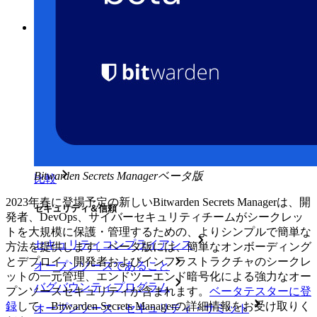
すべてのツールと機能を探索してください。
リソース
リソースライブラリー
リソースセンター
ブログ
ウェブキャスト
導入事例
Bitwarden Secrets Managerベータ版
比較
2023年春に登場予定の新しいBitwarden Secrets Managerは、開
セキュリティ＆信頼
発者、DevOps、サイバーセキュリティチームがシークレッ
トを大規模に保護・管理するための、よりシンプルで簡単な
セキュリティコンプライアンス
方法を提供します。ベータ版には、簡単なオンボーディング
とデプロイ、開発者およびインフラストラクチャのシークレ
オープンソースであること
ットの一元管理、エンドツーエンド暗号化による強力なオー
バグバウンティプログラム
プンソースセキュリティが含まれます。
ベータテスターに登
録
して、Bitwarden Secrets Managerの詳細情報をお受け取りく
オープンソース・セキュリティ・サミット