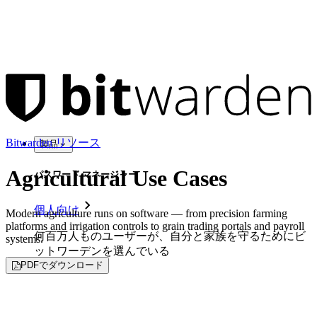
Bitwarden リソース
製品
Agricultural Use Cases
パスワード マネージャー
個人向け
Modern agriculture runs on software — from precision farming
platforms and irrigation controls to grain trading portals and payroll
何百万人ものユーザーが、自分と家族を守るためにビ
systems.
ットワーデンを選んでいる
PDFでダウンロード
家族
法人向け