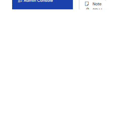
Create a service account with its own Bitwarden
vault
For extra separation of AI agent workflows from your Bitwarden
organization, you can create a service account that is dedicated to
managing AI agents. You can then share the login and master
password for this service account in your Bitwarden organization for
team access, such as for the IT department. In the service account
you will keep logins for each agent and the credentials that the AI
agents access in the individual vault or, for organization ownership,
in a private collection. Using this method keeps AI agent-related