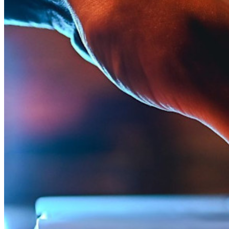
わずか数行のコードでパスキーの機能などをアンロッ
ク
開発者ドキュメンテーション
詳しく見る
統合
パートナー
新規
アクセス・インテリジェンス
新規
Bitwarden Authenticator
価格設定
ダウンロード
ツール＆機能
パーソナルプランのトップ機能
統合されたTOTP
緊急アクセス