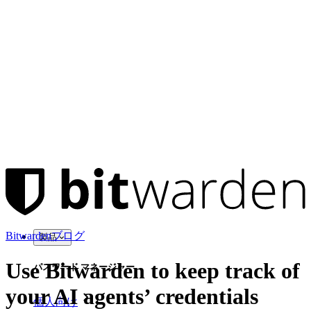
Bitwardenブログ
製品
Use Bitwarden to keep track of
パスワード マネージャー
your AI agents’ credentials
個人向け