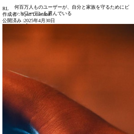
何百万人ものユーザーが、自分と家族を守るためにビ
RL
ットワーデンを選んでいる
作成者：
Ryan Luibrand
公開済み
:
2025年4月30日
家族
法人向け
数え切れないほどの企業やビジネスが、自社の利益を
確保するためにビットワルデンを選んでいます。
エンタープライズ
開発者向け製品
シークレットマネージャーを見る
開発、DevOps、ITチームのためのエンドツーエンド暗
号化シークレットマネージャー。
Passwordless.dev とパスキー