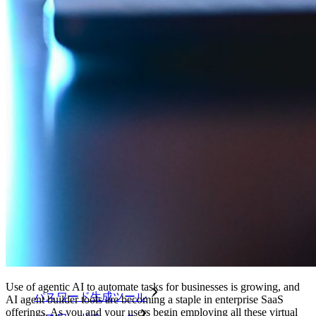
機密データ共有
メールエイリアスの統合
クロスプラットフォームで無制限のデバイス
ビジネスプランのトップ機能
Access Intelligence
ディレクトリ統合
sso-統合
Self-hosting Bitwarden
エンタープライズポリシー
アカウント回復
トップツール
Use of agentic AI to automate tasks for businesses is growing, and
パスワード生成ツール
AI agent builder tools are becoming a staple in enterprise SaaS
offerings. As you and your users begin employing all these virtual