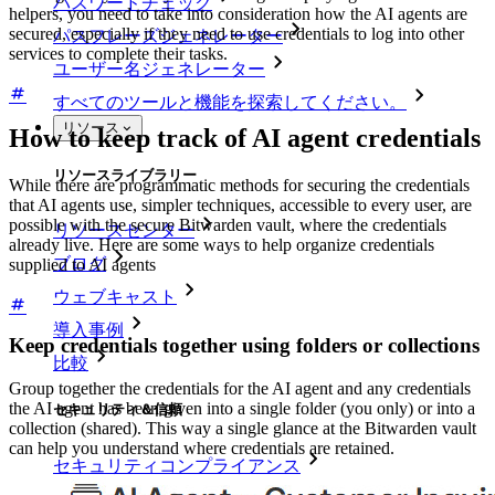
パスワードチェック
helpers, you need to take into consideration how the AI agents are
secured, especially if they need to use credentials to log into other
パスフレーズジェネレーター
services to complete their tasks.
ユーザー名ジェネレーター
すべてのツールと機能を探索してください。
リソース
How to keep track of AI agent credentials
リソースライブラリー
While there are programmatic methods for securing the credentials
that AI agents use, simpler techniques, accessible to every user, are
possible with the secure Bitwarden vault, where the credentials
リソースセンター
already live. Here are some ways to help organize credentials
ブログ
supplied to AI agents
ウェブキャスト
導入事例
Keep credentials together using folders or collections
比較
Group together the credentials for the AI agent and any credentials
the AI agent has been given into a single folder (you only) or into a
セキュリティ＆信頼
collection (shared). This way a single glance at the Bitwarden vault
can help you understand where credentials are retained.
セキュリティコンプライアンス