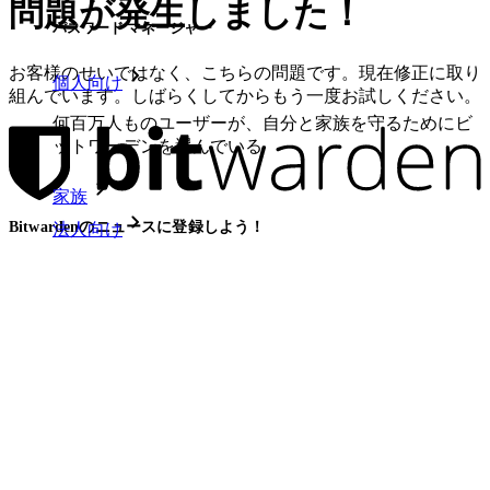
問題が発生しました！
パスワード マネージャー
お客様のせいではなく、こちらの問題です。現在修正に取り
個人向け
組んでいます。しばらくしてからもう一度お試しください。
何百万人ものユーザーが、自分と家族を守るためにビ
ットワーデンを選んでいる
家族
Bitwardenのニュースに登録しよう！
法人向け
数え切れないほどの企業やビジネスが、自社の利益を
確保するためにビットワルデンを選んでいます。
メール
エンタープライズ
ソリューション
開発者向け製品
ITチーム向け
シークレットマネージャーを見る
医療機関向け
金融サービス向け
開発、DevOps、ITチームのためのエンドツーエンド暗