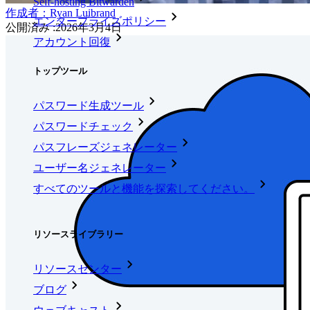
Self-hosting Bitwarden
作成者：
Ryan Luibrand
エンタープライズポリシー
公開済み
:
2026年3月4日
アカウント回復
トップツール
パスワード生成ツール
パスワードチェック
パスフレーズジェネレーター
ユーザー名ジェネレーター
すべてのツールと機能を探索してください。
リソース
リソースライブラリー
リソースセンター
ブログ