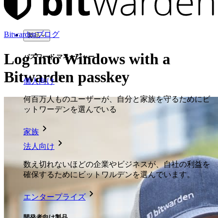
Bitwardenブログ
製品
Log into Windows with a
パスワード マネージャー
Bitwarden passkey
個人向け
何百万人ものユーザーが、自分と家族を守るためにビ
ットワーデンを選んでいる
家族
法人向け
数え切れないほどの企業やビジネスが、自社の利益を
確保するためにビットワルデンを選んでいます。
エンタープライズ
開発者向け製品