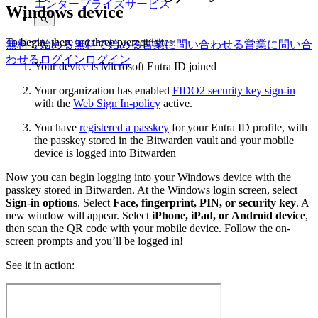
エンタープライズサービス
Windows device
To begin, there are three prerequisites:
無料で始める
無料で始める
営業に問い合わせる
営業に問い合
わせる
ログイン
ログイン
Your device is Microsoft Entra ID joined
Your organization has enabled
FIDO2 security key sign-in
with the
Web Sign In-policy
active.
You have
registered a passkey
for your Entra ID profile, with
the passkey stored in the Bitwarden vault and your mobile
device is logged into Bitwarden
Now you can begin logging into your Windows device with the
passkey stored in Bitwarden. At the Windows login screen, select
Sign-in options
. Select
Face, fingerprint, PIN, or security key
. A
new window will appear. Select
iPhone, iPad, or Android device
,
then scan the QR code with your mobile device. Follow the on-
screen prompts and you’ll be logged in!
See it in action: