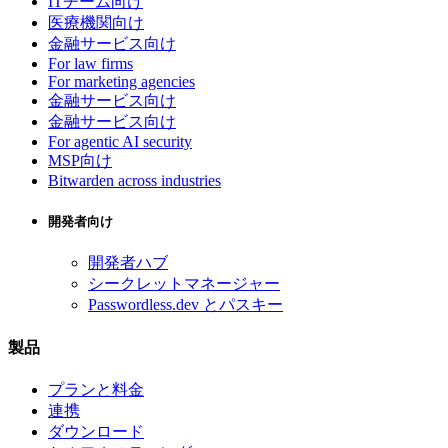
ITチーム向け
医療機関向け
金融サービス向け
For law firms
For marketing agencies
金融サービス向け
金融サービス向け
For agentic AI security
MSP向け
Bitwarden across industries
開発者向け
開発者ハブ
シークレットマネージャー
Passwordless.dev とパスキー
製品
プランと料金
連携
ダウンロード