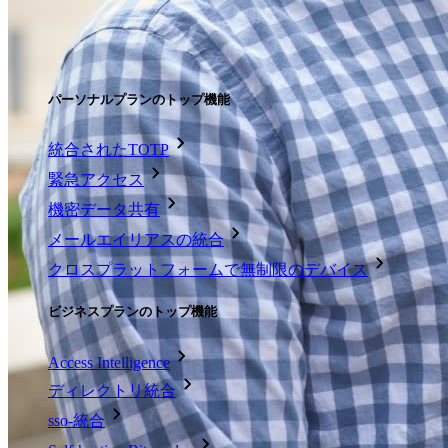
価格設定
ダウンロード
ツール＆機能
パーソナルプランのトップ機能
統合されたTOTP
緊急アクセス
機密データ共有
メールエイリアスの統合
クロスプラットフォームで無制限のデバイス
ビジネスプランのトップ機能
Access Intelligence
ディレクトリ統合
sso-統合