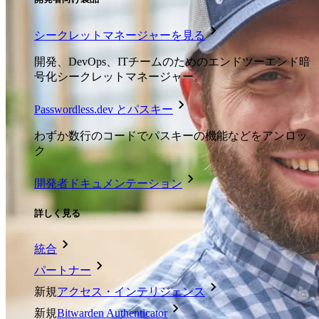
シークレットマネージャーを見る
開発、DevOps、ITチームのためのエンドツーエンド暗
号化シークレットマネージャー。
Passwordless.dev とパスキー
わずか数行のコードでパスキーの機能などをアンロッ
ク
開発者ドキュメンテーション
詳しく見る
統合
パートナー
新規
アクセス・インテリジェンス
新規
Bitwarden Authenticator