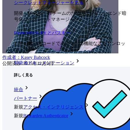
シークレットマネージャーを見る
開発、DevOps、ITチームのためのエンドツーエンド暗
号化シークレットマネージャー。
Passwordless.dev とパスキー
わずか数行のコードでパスキーの機能などをアンロッ
ク
作成者：
Kasey Babcock
開発者ドキュメンテーション
公開済み
:
2025年12月9日
詳しく見る
統合
パートナー
新規
アクセス・インテリジェンス
新規
Bitwarden Authenticator
価格設定
ダウンロード