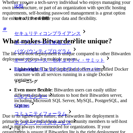
Whether you are a tech-savvy individual who enjoys managing your
比較
own infrastructure, or part of an organization with specific hosting
requirements, self-hosting password management is a great option
for enhanced control over your data and flexibility.
セキュリティ＆信頼
セキュリティコンプライアンス
What makes Bitwarden lite unique?
オープンソースであること
バグバウンティプログラム
The lite self-host deployment is unique compared to other Bitwarden
deployment options for multiple reasons.
オープンソース・セキュリティ・サミット
Bitwardenセキュリティホワイトペーパー
Lightweight
: The lite deployment offers a simplified Docker
structure with all services running in a single Docker
container.
トレーニング
Even more flexible
: Bitwarden users can easily utilize
different database solutions to host their Bitwarden server,
ヘルプセンター
including Microsoft SQL Server, MySQL, PostgreSQL, and
Courses
SQLite.
コミュニティフォーラム
Due to its lightweight nature, the Bitwarden lite deployment is
primarily built for individuals and community members to self-host
エンタープライズサービス
and is not always recommended for organizations. If your
organization is unsure if Bitwarden lite is the right deployment for