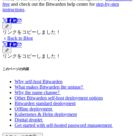
free
and check out the Bitwarden help center for
step-by-step
instructions
.
リンクをコピーしました！
Back to Blog
リンクをコピーしました！
このページの内容
Why self-host Bitwarden
What makes Bitwarden lite unique?
Why the name change?
Other Bitwarden self-host deployment options
Bitwarden standard deployment
Offline deployment
Kubernetes & Helm deployment
Digital droplet
Get started with self-hosted password management