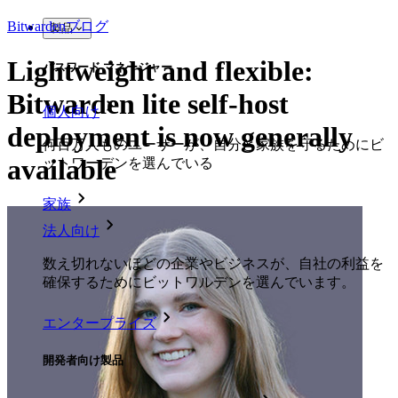
Bitwardenブログ
製品
Lightweight and flexible:
パスワード マネージャー
Bitwarden lite self-host
個人向け
deployment is now generally
何百万人ものユーザーが、自分と家族を守るためにビ
available
ットワーデンを選んでいる
家族
法人向け
数え切れないほどの企業やビジネスが、自社の利益を
確保するためにビットワルデンを選んでいます。
エンタープライズ
開発者向け製品