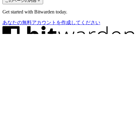
このページの内容
Get started with Bitwarden today.
あなたの無料アカウントを作成してください
Bitwardenのニュースに登録しよう！
メール
ソリューション
ITチーム向け
医療機関向け
金融サービス向け
For law firms
For marketing agencies