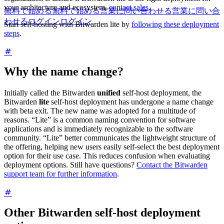
your architecture and ecosystem,
contact sales
.
無料で始める
無料で始める
営業に問い合わせる
営業に問い合
わせる
ログイン
ログイン
Start self-hosting with Bitwarden lite by
following these deployment
steps
.
Why the name change?
Initially called the Bitwarden
unified
self-host deployment, the
Bitwarden
lite
self-host deployment has undergone a name change
with beta exit. The new name was adopted for a multitude of
reasons. “Lite” is a common naming convention for software
applications and is immediately recognizable to the software
community. “Lite” better communicates the lightweight structure of
the offering, helping new users easily self-select the best deployment
option for their use case. This reduces confusion when evaluating
deployment options. Still have questions?
Contact the Bitwarden
support team for further information
.
Other Bitwarden self-host deployment