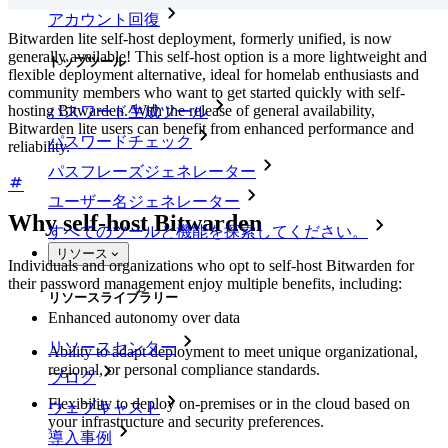
アカウント回復
Bitwarden lite self-host deployment, formerly unified, is now
generally available! This self-host option is a more lightweight and
トップツール
flexible deployment alternative, ideal for homelab enthusiasts and
community members who want to get started quickly with self-
hosting Bitwarden. With the release of general availability,
パスワード生成ツール
Bitwarden lite users can benefit from enhanced performance and
パスワードチェック
reliability.
パスフレーズジェネレーター
ユーザー名ジェネレーター
Why self-host Bitwarden
すべてのツールと機能を探索してください。
リソース
Individuals and organizations who opt to self-host Bitwarden for
their password management enjoy multiple benefits, including:
リソースライブラリー
Enhanced autonomy over data
リソースセンター
Ability to adapt deployment to meet unique organizational,
regional, or personal compliance standards.
ブログ
Flexibility to deploy on-premises or in the cloud based on
ウェブキャスト
your infrastructure and security preferences.
導入事例