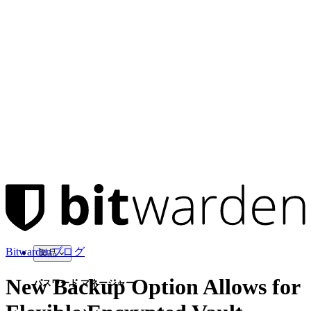
Bitwardenブログ
製品
New Backup Option Allows for
パスワード マネージャー