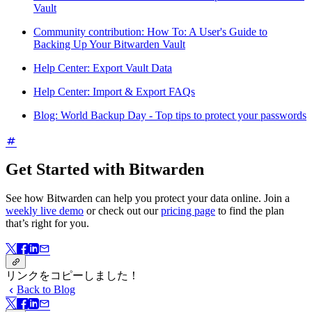
Vault
Community contribution: How To: A User's Guide to
Backing Up Your Bitwarden Vault
Help Center: Export Vault Data
Help Center: Import & Export FAQs
Blog: World Backup Day - Top tips to protect your passwords
Get Started with Bitwarden
See how Bitwarden can help you protect your data online. Join a
weekly live demo
or check out our
pricing page
to find the plan
that’s right for you.
リンクをコピーしました！
Back to Blog