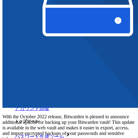
緊急アクセス
機密データ共有
メールエイリアスの統合
クロスプラットフォームで無制限のデバイス
ビジネスプランのトップ機能
Access Intelligence
ディレクトリ統合
sso-統合
Self-hosting Bitwarden
エンタープライズポリシー
アカウント回復
With the October 2022 release, Bitwarden is pleased to announce
トップツール
additional options for backing up your Bitwarden vault! This update
is available in the web vault and makes it easier to export, access,
and import encrypted backups of your passwords and sensitive
パスワード生成ツール