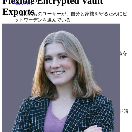
Flexible Encrypted Vault
個人向け
Exports
何百万人ものユーザーが、自分と家族を守るためにビ
ットワーデンを選んでいる
家族
法人向け
数え切れないほどの企業やビジネスが、自社の利益を
確保するためにビットワルデンを選んでいます。
エンタープライズ
開発者向け製品
シークレットマネージャーを見る
開発、DevOps、ITチームのためのエンドツーエンド暗
号化シークレットマネージャー。
Passwordless.dev とパスキー