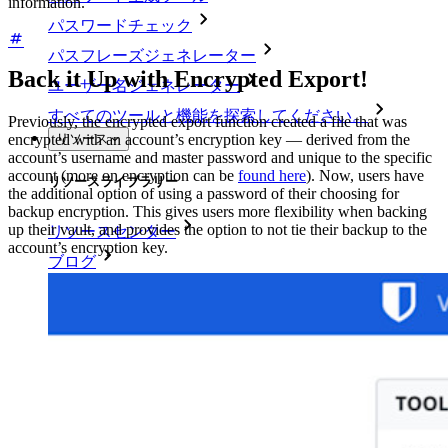
information.
パスワードチェック
パスフレーズジェネレーター
Back it Up with Encrypted Export!
ユーザー名ジェネレーター
すべてのツールと機能を探索してください。
Previously, the encrypted export function created a file that was
リソース
encrypted with an account’s encryption key — derived from the
account’s username and master password and unique to the specific
account (more on encryption can be
found here
). Now, users have
リソースライブラリー
the additional option of using a password of their choosing for
backup encryption. This gives users more flexibility when backing
up their vault, and provides the option to not tie their backup to the
リソースセンター
account’s encryption key.
ブログ
ウェブキャスト
導入事例
比較
セキュリティ＆信頼
セキュリティコンプライアンス