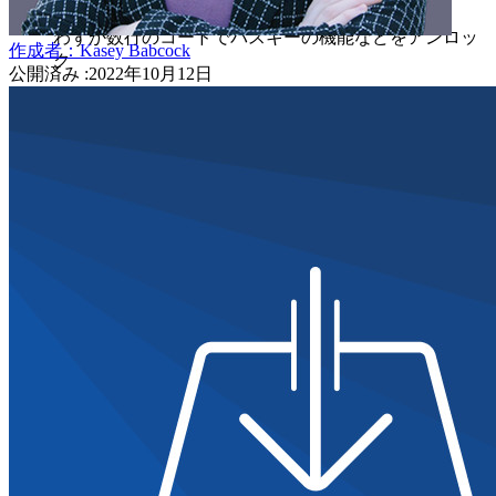
わずか数行のコードでパスキーの機能などをアンロッ
作成者：
Kasey Babcock
ク
公開済み
:
2022年10月12日
開発者ドキュメンテーション
詳しく見る
統合
パートナー
新規
アクセス・インテリジェンス
新規
Bitwarden Authenticator
価格設定
ダウンロード
ツール＆機能
パーソナルプランのトップ機能
統合されたTOTP