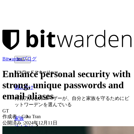
Bitwardenブログ
製品
Enhance personal security with
パスワード マネージャー
strong, unique passwords and
個人向け
email aliases
何百万人ものユーザーが、自分と家族を守るためにビ
ットワーデンを選んでいる
GT
作成者：
Gina Tran
家族
公開済み
:
2024年12月11日
法人向け