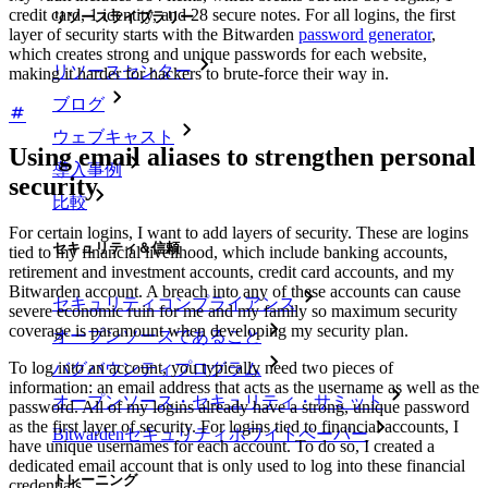
credit card, 1 identity, and 28 secure notes. For all logins, the first
リソースライブラリー
layer of security starts with the Bitwarden
password generator
,
which creates strong and unique passwords for each website,
リソースセンター
making it harder for hackers to brute-force their way in.
ブログ
ウェブキャスト
Using email aliases to strengthen personal
導入事例
security
比較
For certain logins, I want to add layers of security. These are logins
セキュリティ＆信頼
tied to my financial livelihood, which include banking accounts,
retirement and investment accounts, credit card accounts, and my
Bitwarden account. A breach into any of these accounts can cause
セキュリティコンプライアンス
severe economic ruin for me and my family so maximum security
coverage is paramount when developing my security plan.
オープンソースであること
To log into an account, you typically need two pieces of
バグバウンティプログラム
information: an email address that acts as the username as well as the
オープンソース・セキュリティ・サミット
password. All of my logins already have a strong, unique password
as the first layer of security. For logins tied to financial accounts, I
Bitwardenセキュリティホワイトペーパー
have unique usernames for each account. To do so, I created a
dedicated email account that is only used to log into these financial
トレーニング
credentials.