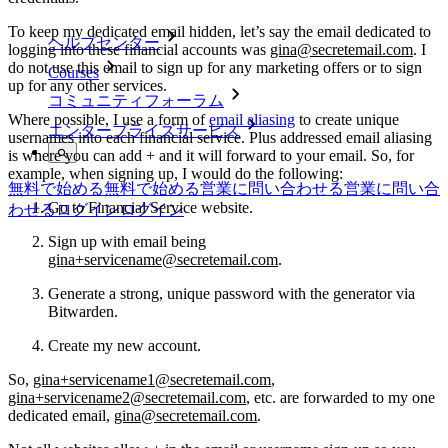
To keep my dedicated email hidden, let’s say the email dedicated to
ヘルプセンター
logging into these financial accounts was
gina@secretemail.com
. I
do not use this email to sign up for any marketing offers or to sign
Courses
up for any other services.
コミュニティフォーラム
Where possible, I use a form of
email aliasing
to create unique
エンタープライズサービス
usernames into each financial service. Plus addressed email aliasing
is where you can add + and it will forward to your email. So, for
example, when signing up, I would do the following:
無料で始める
無料で始める
営業に問い合わせる
営業に問い合
Go to Financial Service website.
わせる
ログイン
ログイン
Sign up with email being
gina+servicename@secretemail.com
.
Generate a strong, unique password with the generator via
Bitwarden.
Create my new account.
So,
gina+servicename1@secretemail.com
,
gina+servicename2@secretemail.com
, etc. are forwarded to my one
dedicated email,
gina@secretemail.com
.