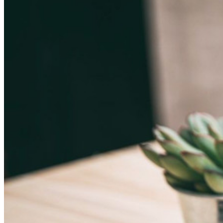
数え切れないほどの企業やビジネスが、自社の利益を
確保するためにビットワルデンを選んでいます。
エンタープライズ
開発者向け製品
シークレットマネージャーを見る
開発、DevOps、ITチームのためのエンドツーエンド暗
号化シークレットマネージャー。
Passwordless.dev とパスキー
わずか数行のコードでパスキーの機能などをアンロッ
ク
開発者ドキュメンテーション
詳しく見る