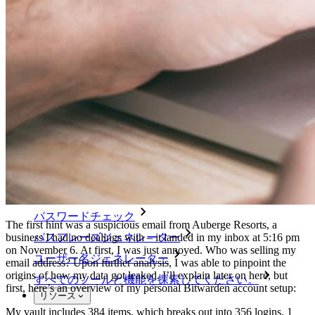
Access Intelligence
ディレクトリ統合
sso-統合
Self-hosting Bitwarden
エンタープライズポリシー
アカウント回復
トップツール
パスワード生成ツール
パスワードチェック
The first hint was a suspicious email from Auberge Resorts, a
business I had no dealings with – it landed in my inbox at 5:16 pm
パスフレーズジェネレーター
on November 6. At first, I was just annoyed. Who was selling my
ユーザー名ジェネレーター
email address? Upon further analysis, I was able to pinpoint the
origins of how my data got leaked. I’ll explain later on here, but
すべてのツールと機能を探索してください。
first, here’s an overview of my personal Bitwarden account setup:
リソース
My vault includes 384 items, which breaks out into 356 logins, 1