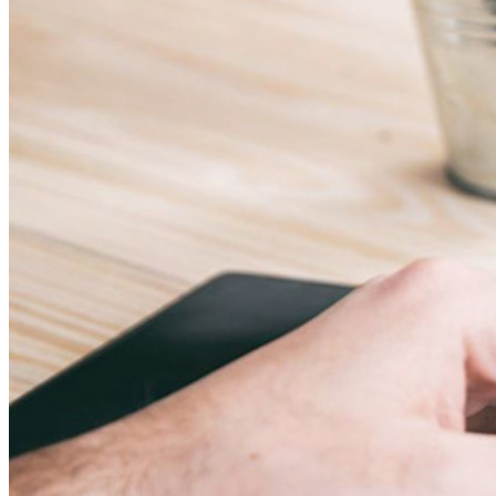
統合
パートナー
新規
アクセス・インテリジェンス
新規
Bitwarden Authenticator
価格設定
ダウンロード
ツール＆機能
パーソナルプランのトップ機能
統合されたTOTP
緊急アクセス
機密データ共有
メールエイリアスの統合
クロスプラットフォームで無制限のデバイス
ビジネスプランのトップ機能