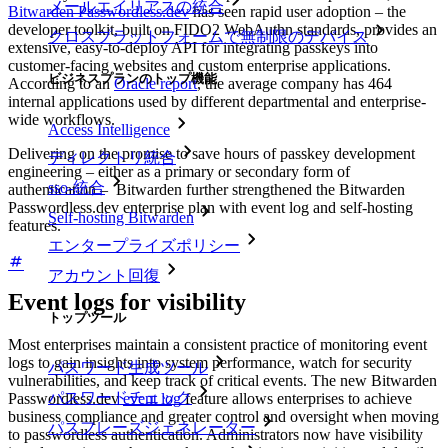
メールエイリアスの統合
Bitwarden Passwordless.dev
has seen rapid user adoption – the
developer toolkit, built on FIDO2 WebAuthn standards, provides an
クロスプラットフォームで無制限のデバイス
extensive, easy-to-deploy API for integrating passkeys into
customer-facing websites and custom enterprise applications.
ビジネスプランのトップ機能
According to an
Oracle report
, the average company has 464
internal applications used by different departmental and enterprise-
wide workflows.
Access Intelligence
Delivering on the promise to save hours of passkey development
ディレクトリ統合
engineering – either as a primary or secondary form of
sso-統合
authentication – Bitwarden further strengthened the Bitwarden
Passwordless.dev enterprise plan with event log and self-hosting
Self-hosting Bitwarden
features.
エンタープライズポリシー
アカウント回復
Event logs for visibility
トップツール
Most enterprises maintain a consistent practice of monitoring event
logs to gain insights into system performance, watch for security
パスワード生成ツール
vulnerabilities, and keep track of critical events. The new Bitwarden
パスワードチェック
Passwordless.dev
event log
feature allows enterprises to achieve
business compliance and greater control and oversight when moving
パスフレーズジェネレーター
to passwordless authentication. Administrators now have visibility