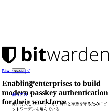
Bitwardenブログ
製品
Enabling enterprises to build
パスワード マネージャー
modern passkey authentication
個人向け
for their workforce
何百万人ものユーザーが、自分と家族を守るためにビ
ットワーデンを選んでいる