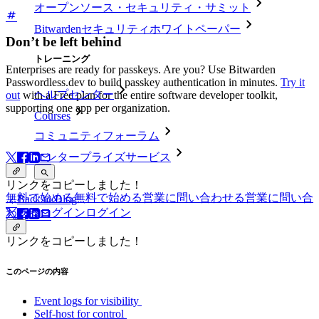
オープンソース・セキュリティ・サミット
Bitwardenセキュリティホワイトペーパー
Don’t be left behind
トレーニング
Enterprises are ready for passkeys. Are you? Use Bitwarden
Passwordless.dev to build passkey authentication in minutes.
Try it
ヘルプセンター
out
with a Free plan for the entire software developer toolkit,
supporting one app per organization.
Courses
コミュニティフォーラム
エンタープライズサービス
リンクをコピーしました！
無料で始める
無料で始める
営業に問い合わせる
営業に問い合
Back to Blog
わせる
ログイン
ログイン
リンクをコピーしました！
このページの内容
Event logs for visibility
Self-host for control