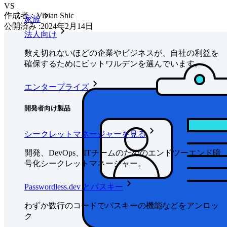
VS
作成者：
Vivian Shic
家族
公開済み
:
2024年2月14日
法人向け
数え切れないほどの企業やビジネスが、自社の利益を
確保するためにビットワルデンを選んでいます。
エンタープライズ
開発者向け製品
シークレットマネージャーを見る
開発、DevOps、ITチームのためのエンドツーエンド暗
号化シークレットマネージャー。
Passwordless.dev とパスキー
わずか数行のコードでパスキーの機能などをアンロッ
ク