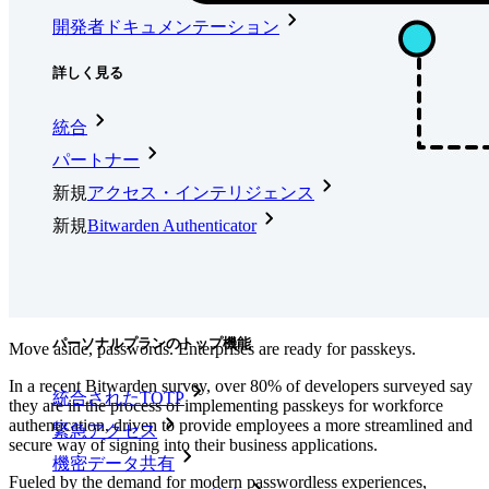
開発者ドキュメンテーション
詳しく見る
統合
パートナー
新規
アクセス・インテリジェンス
新規
Bitwarden Authenticator
価格設定
ダウンロード
ツール＆機能
パーソナルプランのトップ機能
Move aside, passwords. Enterprises are ready for passkeys.
In a recent Bitwarden survey, over 80% of developers surveyed say
統合されたTOTP
they are in the process of implementing passkeys for workforce
authentication, driven to provide employees a more streamlined and
緊急アクセス
secure way of signing into their business applications.
機密データ共有
Fueled by the demand for modern passwordless experiences,