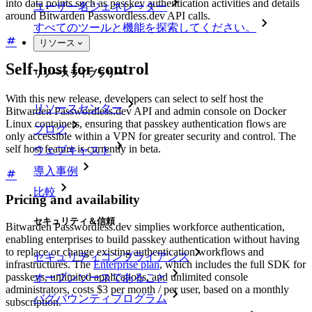
into data points such as passkey authentication activities and details
ユーザー名ジェネレーター
around Bitwarden Passwordless.dev API calls.
すべてのツールと機能を探索してください。
リソース
Self-host for control
リソースライブラリー
With this new release, developers can select to self host the
リソースセンター
Bitwarden Passwordless.dev API and admin console on Docker
Linux containers, ensuring that passkey authentication flows are
ブログ
only accessible within a VPN for greater security and control. The
self host feature is currently in beta.
ウェブキャスト
導入事例
比較
Pricing and availability
セキュリティ＆信頼
Bitwarden Passwordless.dev simplies workforce authentication,
enabling enterprises to build passkey authentication without having
to replace or change existing authentication workflows and
セキュリティコンプライアンス
infrastructures. The
Enterprise plan
, which includes the full SDK for
passkeys, unlimited applications, and unlimited console
オープンソースであること
administrators, costs $3 per month / per user, based on a monthly
バグバウンティプログラム
subscription.