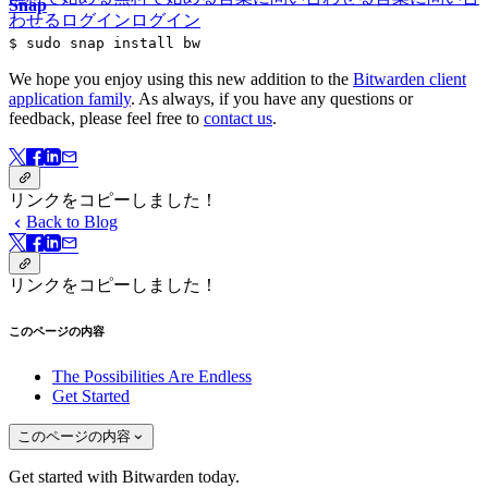
Snap
わせる
ログイン
ログイン
$ sudo snap install bw
We hope you enjoy using this new addition to the
Bitwarden client
application family
. As always, if you have any questions or
feedback, please feel free to
contact us
.
リンクをコピーしました！
Back to Blog
リンクをコピーしました！
このページの内容
The Possibilities Are Endless
Get Started
このページの内容
Get started with Bitwarden today.