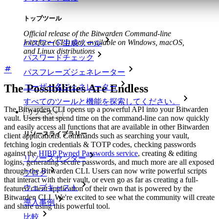
トップツール
Official release of the Bitwarden Command-line
Interface (CLI) tool, available on Windows, macOS,
パスワード生成ツール
and Linux distributions
パスワードチェック
パスフレーズジェネレーター
The Possibilities Are Endless
ユーザー名ジェネレーター
すべてのツールと機能を探索してください。
The Bitwarden CLI opens up a powerful API into your Bitwarden
リソース
vault. Users that spend time on the command-line can now quickly
and easily access all functions that are available in other Bitwarden
リソースライブラリー
client applications. Commands such as searching your vault,
fetching login credentials & TOTP codes, checking passwords
against the
HIBP Pwned Passwords service
, creating & editing
リソースセンター
logins, generating secure passwords, and much more are all exposed
through the Bitwarden CLI. Users can now write powerful scripts
ブログ
that interact with their vault, or even go as far as creating a full-
ウェブキャスト
featured client application of their own that is powered by the
Bitwarden CLI. We're excited to see what the community will create
導入事例
and share using this powerful tool.
比較