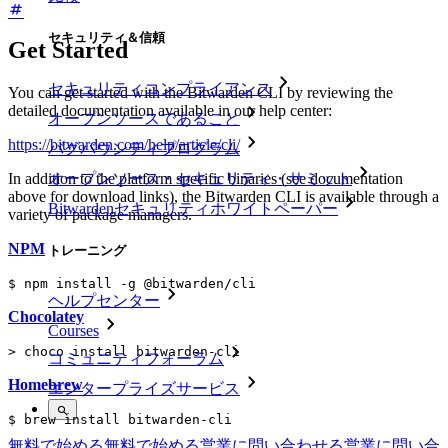
セキュリティ＆信頼
Get Started
セキュリティコンプライアンス
You can get started with the Bitwarden CLI by reviewing the
detailed documentation available in our help center:
オープンソースであること
https://bitwarden.com/help/article/cli/
バグバウンティプログラム
オープンソース・セキュリティ・サミット
In addition to the platform specific binaries (see documentation
above for download links), the Bitwarden CLI is available through a
Bitwardenセキュリティホワイトペーパー
variety of package managers.
NPM
トレーニング
$ npm install -g @bitwarden/cli
ヘルプセンター
Chocolatey
Courses
> choco install bitwarden-cli
コミュニティフォーラム
Homebrew
エンタープライズサービス
$ brew install bitwarden-cli
無料で始める
無料で始める
営業に問い合わせる
営業に問い合