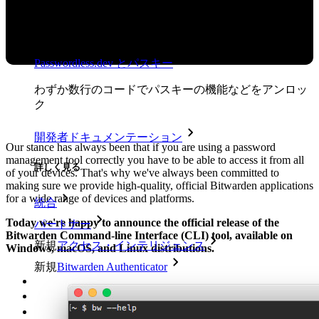
開発、DevOps、ITチームのためのエンドツーエンド暗
号化シークレットマネージャー。
Passwordless.dev とパスキー
わずか数行のコードでパスキーの機能などをアンロッ
ク
開発者ドキュメンテーション
Our stance has always been that if you are using a password
management tool correctly you have to be able to access it from all
詳しく見る
of your devices. That's why we've always been committed to
making sure we provide high-quality, official Bitwarden applications
for a wide range of devices and platforms.
統合
Today we're happy to announce the official release of the
パートナー
Bitwarden Command-line Interface (CLI) tool, available on
新規
アクセス・インテリジェンス
Windows, macOS, and Linux distributions.
新規
Bitwarden Authenticator
価格設定
ダウンロード
ツール＆機能