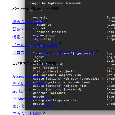
パーソナルプランのトップ機能
統合されたTOTP
緊急アクセス
機密データ共有
メールエイリアスの統合
クロスプラットフォームで無制限のデバイス
ビジネスプランのトップ機能
Access Intelligence
ディレクトリ統合
sso-統合
Self-hosting Bitwarden
エンタープライズポリシー
アカウント回復