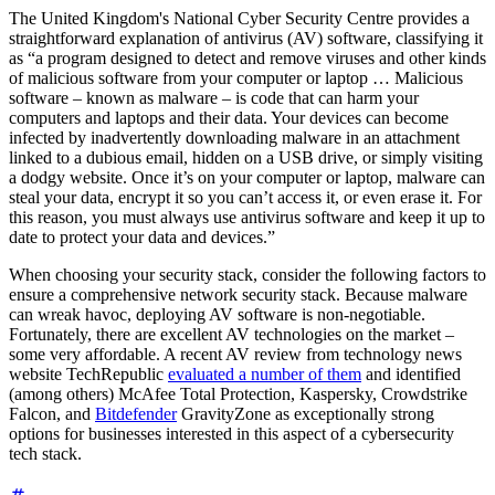
The United Kingdom's National Cyber Security Centre provides a
straightforward explanation of antivirus (AV) software, classifying it
as “a program designed to detect and remove viruses and other kinds
of malicious software from your computer or laptop … Malicious
software – known as malware – is code that can harm your
computers and laptops and their data. Your devices can become
infected by inadvertently downloading malware in an attachment
linked to a dubious email, hidden on a USB drive, or simply visiting
a dodgy website. Once it’s on your computer or laptop, malware can
steal your data, encrypt it so you can’t access it, or even erase it. For
this reason, you must always use antivirus software and keep it up to
date to protect your data and devices.”
When choosing your security stack, consider the following factors to
ensure a comprehensive network security stack. Because malware
can wreak havoc, deploying AV software is non-negotiable.
Fortunately, there are excellent AV technologies on the market –
some very affordable. A recent AV review from technology news
website TechRepublic
evaluated a number of them
and identified
(among others) McAfee Total Protection, Kaspersky, Crowdstrike
Falcon, and
Bitdefender
GravityZone as exceptionally strong
options for businesses interested in this aspect of a cybersecurity
tech stack.