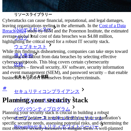
リソース
リソースライブラリー
Cyberattacks can cause financial, reputational, and legal damages,
leaving organizations reeling in the aftermath. In the
Cost of a Data
リソースセンター
Breach 2024
study by IBM and the Ponemon Institute, the estimated
average global total cost of data breaches was $4.88 million,
ブログ
highlighting the critical need for a robust IT security stack.
ウェブキャスト
While this finding is disheartening, companies can take steps toward
導入事例
mitigating the fallout from data breaches by selecting effective
cybersecurity tools. This blog covers certain cybersecurity
比較
technologies – firewall security, AV software, security information
and event management (SIEM), and password security – that enable
セキュリティ＆信頼
businesses to protect themselves from cybercriminals.
セキュリティコンプライアンス
Planning your security stack
オープンソースであること
バグバウンティプログラム
Planning your security stack is crucial in building a robust
オープンソース・セキュリティ・サミット
cybersecurity posture. It involves identifying your organization’s
specific security needs, assessing potential risks, and determining the
Bitwardenセキュリティホワイトペーパー
most effective security measures to mitigate them. A well-planned