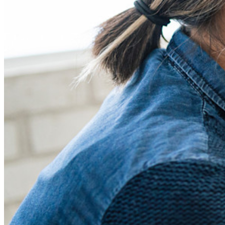
詳しく見る
統合
パートナー
新規
アクセス・インテリジェンス
新規
Bitwarden Authenticator
価格設定
ダウンロード
ツール＆機能
パーソナルプランのトップ機能
統合されたTOTP
緊急アクセス
機密データ共有
メールエイリアスの統合
クロスプラットフォームで無制限のデバイス