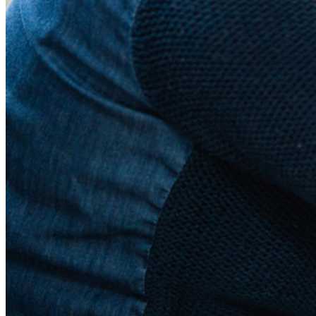
ビジネスプランのトップ機能
Access Intelligence
ディレクトリ統合
sso-統合
Self-hosting Bitwarden
エンタープライズポリシー
アカウント回復
トップツール
パスワード生成ツール
パスワードチェック
パスフレーズジェネレーター
ユーザー名ジェネレーター
すべてのツールと機能を探索してください。