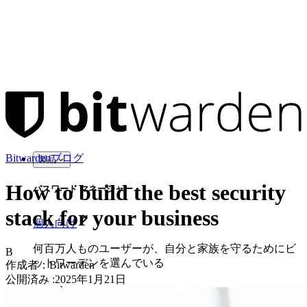
Bitwardenブログ
製品
How to build the best security
パスワード マネージャー
stack for your business
個人向け
何百万人ものユーザーが、自分と家族を守るためにビ
B
ットワーデンを選んでいる
作成者：
Bitwarden
公開済み
:
2025年1月21日
家族