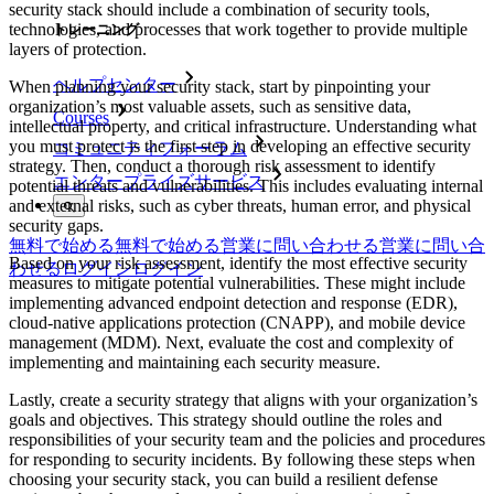
security stack should include a combination of security tools,
technologies, and processes that work together to provide multiple
トレーニング
layers of protection.
ヘルプセンター
When planning your security stack, start by pinpointing your
organization’s most valuable assets, such as sensitive data,
Courses
intellectual property, and critical infrastructure. Understanding what
you must protect is the first step in developing an effective security
コミュニティフォーラム
strategy. Then, conduct a thorough risk assessment to identify
エンタープライズサービス
potential threats and vulnerabilities. This includes evaluating internal
and external risks, such as cyber threats, human error, and physical
security gaps.
無料で始める
無料で始める
営業に問い合わせる
営業に問い合
Based on your risk assessment, identify the most effective security
わせる
ログイン
ログイン
measures to mitigate potential vulnerabilities. These might include
implementing advanced endpoint detection and response (EDR),
cloud-native applications protection (CNAPP), and mobile device
management (MDM). Next, evaluate the cost and complexity of
implementing and maintaining each security measure.
Lastly, create a security strategy that aligns with your organization’s
goals and objectives. This strategy should outline the roles and
responsibilities of your security team and the policies and procedures
for responding to security incidents. By following these steps when
choosing your security stack, you can build a resilient defense