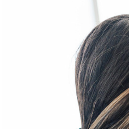
法人向け
数え切れないほどの企業やビジネスが、自社の利益を
確保するためにビットワルデンを選んでいます。
エンタープライズ
開発者向け製品
シークレットマネージャーを見る
開発、DevOps、ITチームのためのエンドツーエンド暗
号化シークレットマネージャー。
Passwordless.dev とパスキー
わずか数行のコードでパスキーの機能などをアンロッ
ク
開発者ドキュメンテーション