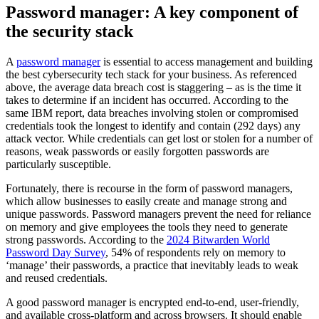
Password manager: A key component of
the security stack
A
password manager
is essential to access management and building
the best cybersecurity tech stack for your business. As referenced
above, the average data breach cost is staggering – as is the time it
takes to determine if an incident has occurred. According to the
same IBM report, data breaches involving stolen or compromised
credentials took the longest to identify and contain (292 days) any
attack vector. While credentials can get lost or stolen for a number of
reasons, weak passwords or easily forgotten passwords are
particularly susceptible.
Fortunately, there is recourse in the form of password managers,
which allow businesses to easily create and manage strong and
unique passwords. Password managers prevent the need for reliance
on memory and give employees the tools they need to generate
strong passwords. According to the
2024 Bitwarden World
Password Day Survey
, 54% of respondents rely on memory to
‘manage’ their passwords, a practice that inevitably leads to weak
and reused credentials.
A good password manager is encrypted end-to-end, user-friendly,
and available cross-platform and across browsers. It should enable