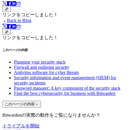
リンクをコピーしました！
Back to Blog
リンクをコピーしました！
このページの内容
Planning your security stack
Firewall and endpoint security
Antivirus software for cyber threats
Security information and event management (SIEM) for
security incidents
Password manager: A key component of the security stack
Find the best cybersecurity for business with Bitwarden
このページの内容
Bitwardenの実際の動作をご覧になりませんか？
トライアルを開始