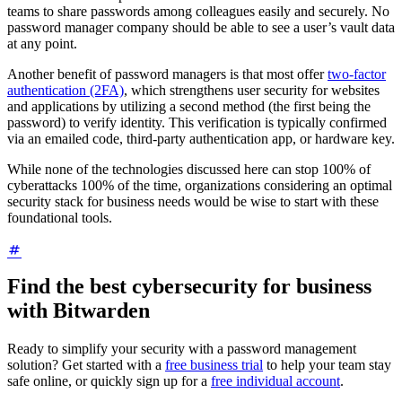
teams to share passwords among colleagues easily and securely. No
password manager company should be able to see a user’s vault data
at any point.
Another benefit of password managers is that most offer
two-factor
authentication (2FA)
, which strengthens user security for websites
and applications by utilizing a second method (the first being the
password) to verify identity. This verification is typically confirmed
via an emailed code, third-party authentication app, or hardware key.
While none of the technologies discussed here can stop 100% of
cyberattacks 100% of the time, organizations considering an optimal
security stack for business needs would be wise to start with these
foundational tools.
Find the best cybersecurity for business
with Bitwarden
Ready to simplify your security with a password management
solution? Get started with a
free business trial
to help your team stay
safe online, or quickly sign up for a
free individual account
.