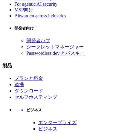
For agentic AI security
MSP向け
Bitwarden across industries
開発者向け
開発者ハブ
シークレットマネージャー
Passwordless.dev とパスキー
製品
プランと料金
連携
ダウンロード
セルフホスティング
ビジネス
エンタープライズ
ビジネス