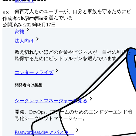
個人向け
何百万人ものユーザーが、自分と家族を守るためにビ
KS
ットワーデンを選んでいる
作成者：
Kyle Spearrin
公開済み
:
2026年6月17日
家族
法人向け
数え切れないほどの企業やビジネスが、自社の利益を
確保するためにビットワルデンを選んでいます。
エンタープライズ
開発者向け製品
シークレットマネージャーを見る
開発、DevOps、ITチームのためのエンドツーエンド暗
号化シークレットマネージャー。
Passwordless.dev とパスキー