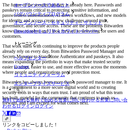
The future of the security industry is already here. Passwords and
オープンソースであること
passkeys remain critical to protecting sensitive information, and
バグバウンティプログラム
passwordless authentication, AI-driven workflows, and new models
for identity and access create new challenges around trust,
オープンソース・セキュリティ・サミット
governance, and secure access. These are the problems Bitwarden
knows how to solve, and I look forward to delivering for users and
Bitwardenセキュリティホワイトペーパー
customers.
トレーニング
That work starts with continuing to improve the products people
already rely on every day, from Bitwarden Password Manager and
Secrets Manager to Standalone Authenticator and passkeys. It also
ヘルプセンター
means expanding the portfolio in ways that make trusted security
Courses
easier to adopt, easier to use, and more effective across the moments
where people and organizations need protection most.
コミュニティフォーラム
Bitwarden has always been more than a password manager to me. It
エンタープライズサービス
is a commitment to a more secure digital world and to creating
security tools in ways that earn trust. I am proud of what this team
has built, grateful for the community that continues to push us
無料で始める
無料で始める
営業に問い合わせる
営業に問い合
forward, and I am excited for what comes next.
わせる
ログイン
ログイン
リンクをコピーしました！