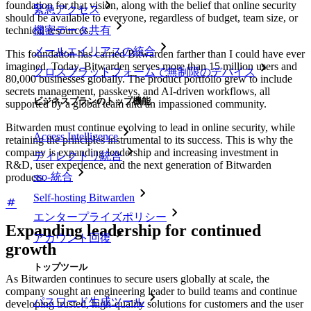
foundation for that vision, along with the belief that online security
緊急アクセス
should be available to everyone, regardless of budget, team size, or
technical resources.
機密データ共有
メールエイリアスの統合
This foundation has carried Bitwarden farther than I could have ever
imagined. Today, Bitwarden serves more than 15 million users and
クロスプラットフォームで無制限のデバイス
80,000 businesses globally. The product portfolio grew to include
secrets management, passkeys, and AI-driven workflows, all
ビジネスプランのトップ機能
supported by a global team and an impassioned community.
Bitwarden must continue evolving to lead in online security, while
Access Intelligence
retaining the principles instrumental to its success. This is why the
company is expanding leadership and increasing investment in
ディレクトリ統合
R&D, user experience, and the next generation of Bitwarden
sso-統合
products.
Self-hosting Bitwarden
エンタープライズポリシー
Expanding leadership for continued
アカウント回復
growth
トップツール
As Bitwarden continues to secure users globally at scale, the
company sought an engineering leader to build teams and continue
パスワード生成ツール
developing trusted, high-quality solutions for customers and the user