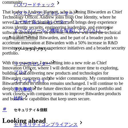
community.
パスワードチェック
That leader is Andrew Hartnett, who is joining Bitwarden as Chief
パスフレーズジェネレーター
Technology Officer. Andrew joins from One Identity, where he
ユーザー名ジェネレーター
served as Chief Technology Officer and brings deep experience
across identity security, engineering leadership, and enterprise
すべてのツールと機能を探索してください。
software development. In this role, Andrew will lead the technical
リソース
organization behind Bitwarden, and be part of a broader push to
accelerate innovation at Bitwarden with a 50% increase in R&D
investment towards user experience initiatives and a broader security
リソースライブラリー
portfolio.
With this expansion, I am shifting into a new role as Chief
リソースセンター
Innovation Officer, where I will dedicate more time to exploring,
ブログ
building, and delivering new products and technologies for
Bitwarden customers and the wider community. My commitment to
ウェブキャスト
Bitwarden and its mission remains unchanged. I will continue to be
deeply involved in the future direction of the product portfolio and
導入事例
work closely with company teams to improve Bitwarden products
比較
and build new capabilities that keep users secure.
セキュリティ＆信頼
Looking ahead
セキュリティコンプライアンス