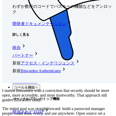
わずか数行のコードでパスキーの機能などをアンロッ
ク
開発者ドキュメンテーション
詳しく見る
統合
パートナー
新規
アクセス・インテリジェンス
新規
Bitwarden Authenticator
価格設定
ダウンロード
ツール＆機能
I started Bitwarden with a conviction that security should be more
open, more accessible, and more trustworthy. That approach still
パーソナルプランのトップ機能
guides Bitwarden today.
The initial goal was straightforward: build a password manager
統合されたTOTP
people could trust, verify, and use anywhere. Open source set a