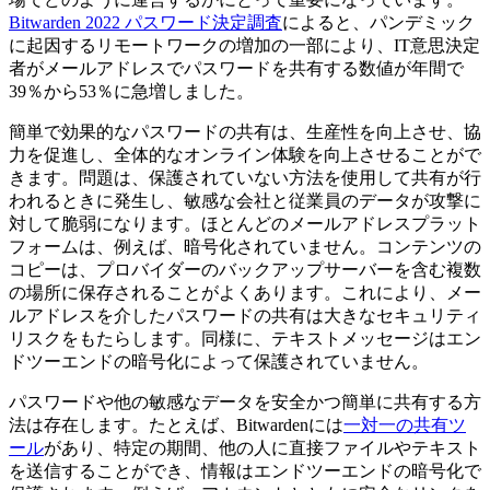
Bitwarden 2022 パスワード決定調査
によると、パンデミック
に起因するリモートワークの増加の一部により、IT意思決定
者がメールアドレスでパスワードを共有する数値が年間で
39％から53％に急増しました。
簡単で効果的なパスワードの共有は、生産性を向上させ、協
力を促進し、全体的なオンライン体験を向上させることがで
きます。問題は、保護されていない方法を使用して共有が行
われるときに発生し、敏感な会社と従業員のデータが攻撃に
対して脆弱になります。ほとんどのメールアドレスプラット
フォームは、例えば、暗号化されていません。コンテンツの
コピーは、プロバイダーのバックアップサーバーを含む複数
の場所に保存されることがよくあります。これにより、メー
ルアドレスを介したパスワードの共有は大きなセキュリティ
リスクをもたらします。同様に、テキストメッセージはエン
ドツーエンドの暗号化によって保護されていません。
パスワードや他の敏感なデータを安全かつ簡単に共有する方
法は存在します。たとえば、Bitwardenには
一対一の共有ツ
ール
があり、特定の期間、他の人に直接ファイルやテキスト
を送信することができ、情報はエンドツーエンドの暗号化で