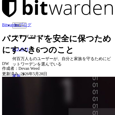
Bitwardenブログ
製品
パスワードを安全に保つため
パスワード マネージャー
にすべき6つのこと
個人向け
何百万人ものユーザーが、自分と家族を守るためにビ
DW
ットワーデンを選んでいる
作成者：
Devan Weed
更新済み
:
2026年5月28日
家族
法人向け
数え切れないほどの企業やビジネスが、自社の利益を
確保するためにビットワルデンを選んでいます。
エンタープライズ