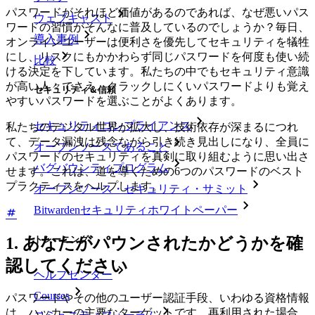
パスワードがそれほど価値があるのであれば、なぜ悪いパス
ウェブキャスト
ワードの習慣がそんなに普及しているのでしょうか？毎日、
導入事例
オンラインユーザーは便利さを優先してセキュリティを犠牲
にし、リスクにもかかわらず同じパスワードを何度も使い続
比較
ける決定を下しています。私たちの中でもセキュリティ意識
が高い人々でさえ、クラックしにくいパスワードよりも覚え
セキュリティ＆信頼
やすいパスワードを選ぶことがよくあります。
セキュリティコンプライアンス
私たちのデジタル世界が拡大し、技術依存が深まるにつれ
て、データ漏洩は残念ながら引き続き見出しになり、全員に
オープンソースであること
パスワードのセキュリティを真剣に取り組むように思い出さ
バグバウンティプログラム
せます。これは、道を導くための6つのパスワードのベスト
プラクティスをヘルプします。
オープンソース・セキュリティ・サミット
Bitwardenセキュリティホワイトペーパー
トレーニング
1. あなたがパウンされたかどうかを確
認してください
ヘルプセンター
Courses
パスワードやその他のユーザー認証手段、いわゆる資格情報
は、ハッカーの主要なターゲットです。再利用された場合、