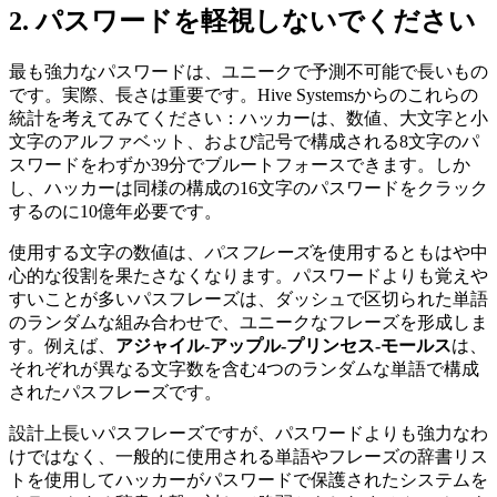
2. パスワードを軽視しないでください
最も強力なパスワードは、ユニークで予測不可能で長いもの
です。実際、長さは重要です。Hive Systemsからのこれらの
統計を考えてみてください：ハッカーは、数値、大文字と小
文字のアルファベット、および記号で構成される8文字のパ
スワードをわずか39分でブルートフォースできます。しか
し、ハッカーは同様の構成の16文字のパスワードをクラック
するのに10億年必要です。
使用する文字の数値は、
パスフレーズ
を使用するともはや中
心的な役割を果たさなくなります。パスワードよりも覚えや
すいことが多いパスフレーズは、ダッシュで区切られた単語
のランダムな組み合わせで、ユニークなフレーズを形成しま
す。例えば、
アジャイル-アップル-プリンセス-モールス
は、
それぞれが異なる文字数を含む4つのランダムな単語で構成
されたパスフレーズです。
設計上長いパスフレーズですが、パスワードよりも強力なわ
けではなく、一般的に使用される単語やフレーズの辞書リス
トを使用してハッカーがパスワードで保護されたシステムを