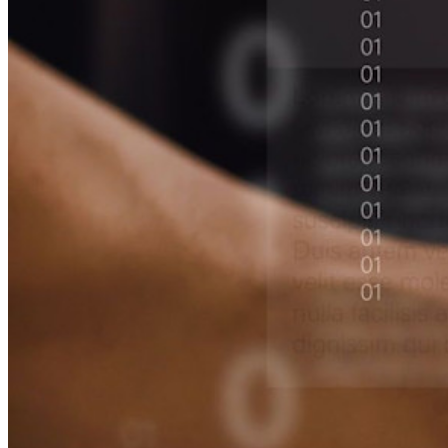
開発者向け製品
シークレットマネージャーを見る
開発、DevOps、ITチームのためのエンドツーエンド暗
号化シークレットマネージャー。
Passwordless.dev とパスキー
わずか数行のコードでパスキーの機能などをアンロッ
ク
開発者ドキュメンテーション
詳しく見る
統合
パートナー
新規
アクセス・インテリジェンス