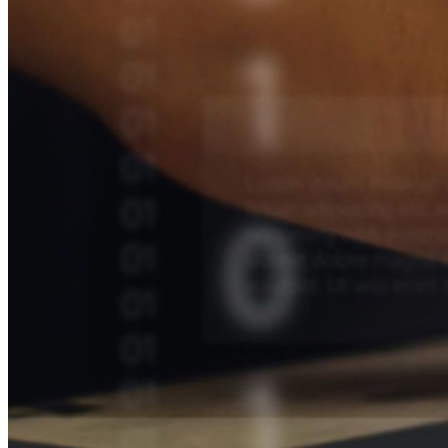
新規
Bitwarden Authenticator
価格設定
ダウンロード
ツール＆機能
パーソナルプランのトップ機能
統合されたTOTP
緊急アクセス
機密データ共有
メールエイリアスの統合
クロスプラットフォームで無制限のデバイス
ビジネスプランのトップ機能
Access Intelligence
ディレクトリ統合
sso-統合