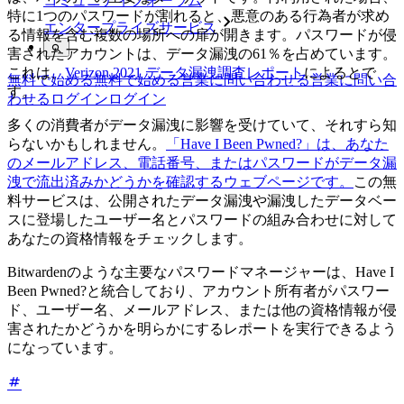
コミュニティフォーラム
特に1つのパスワードが割れると、悪意のある行為者が求め
エンタープライズサービス
る情報を含む複数の場所への扉が開きます。パスワードが侵
害されたアカウントは、データ漏洩の61％を占めています。
これは、
Verizon 2021 データ漏洩調査レポート
によるとで
無料で始める
無料で始める
営業に問い合わせる
営業に問い合
す。
わせる
ログイン
ログイン
多くの消費者がデータ漏洩に影響を受けていて、それすら知
らないかもしれません。
「Have I Been Pwned?」は、あなた
のメールアドレス、電話番号、またはパスワードがデータ漏
洩で流出済みかどうかを確認するウェブページです。
この無
料サービスは、公開されたデータ漏洩や漏洩したデータベー
スに登場したユーザー名とパスワードの組み合わせに対して
あなたの資格情報をチェックします。
Bitwardenのような主要なパスワードマネージャーは、Have I
Been Pwned?と統合しており、アカウント所有者がパスワー
ド、ユーザー名、メールアドレス、または他の資格情報が侵
害されたかどうかを明らかにするレポートを実行できるよう
になっています。