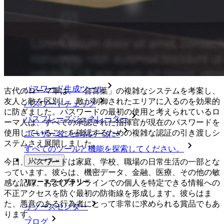
Self-hosting Bitwarden
エンタープライズポリシー
アカウント回復
トップツール
パスワード生成ツール
古代のローマ軍は、「合言葉」の複雑なシステムを考案し、
友人と敵を区別し、敵が制御されたエリアに入るのを効果的
パスワードチェック
に防ぎました。パスワードの最初の使用と考えられているロ
パスフレーズジェネレーター
ーマ人は、すべての承認された指揮官が現在のパスワードを
使用していることを確認するための複雑な認証の引き渡しシ
ユーザー名ジェネレーター
ステムさえ展開しました。
すべてのツールと機能を探索してください。
リソース
今日、パスワードは家庭、学校、職場の日常生活の一部とな
っています。彼らは、機密データ、金融、医療、その他の敏
リソースライブラリー
感な記録、およびオンラインでの個人を特定できる情報への
不正アクセスを防ぐ最初の防衛線を形成します。彼らはま
た、悪意のある行為者にとって非常に求められる賞品でもあ
リソースセンター
ります。
ブログ