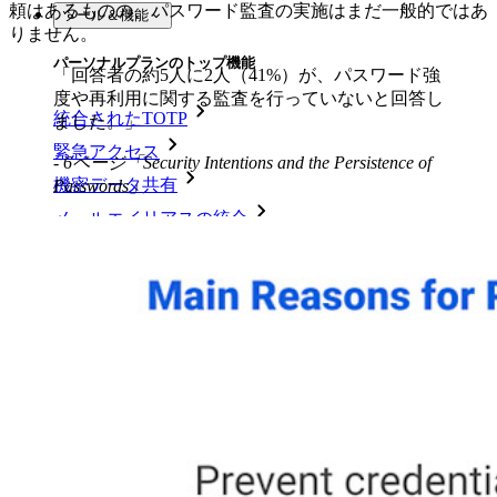
頼はあるものの、パスワード監査の実施はまだ一般的ではあ
ツール＆機能
りません。
パーソナルプランのトップ機能
「回答者の約5人に2人（41%）が、パスワード強
度や再利用に関する監査を行っていないと回答し
統合されたTOTP
ました。」
緊急アクセス
- 6ページ「Security Intentions and the Persistence of
機密データ共有
Passwords」
メールエイリアスの統合
クロスプラットフォームで無制限のデバイス
ビジネスプランのトップ機能
Access Intelligence
ディレクトリ統合
sso-統合
Self-hosting Bitwarden
エンタープライズポリシー