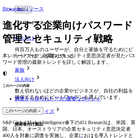
Bitwarden リソース
製品
進化する企業向けパスワード
パスワード マネージャー
管理とセキュリティ戦略
個人向け
何百万人ものユーザーが、自分と家族を守るためにビ
本レポートでは、企業のセキュリティ意思決定者が見たパス
ットワーデンを選んでいる
ワード管理の最新トレンドを詳しく解説します。
家族
法人向け
このページの内容
数え切れないほどの企業やビジネスが、自社の利益を
確保するためにビットワルデンを選んでいます。
調査から得られた7つの重要なポイント
このページの内容
エンタープライズ
S&P Global Market Intelligence傘下の451 Researchは、米国、英
開発者向け製品
国、日本、オーストラリアの企業セキュリティ意思決定者
400人を対象に調査を実施し、企業における導入トレンドと