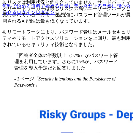
3.
リスクは利用状況と釣り合っていません。サードパーティ
無料で始める
無料で始める
営業に問い合わせる
営業に問い合
とリモートワーカーは最もリスクの高いユーザーグループと
わせる
ログイン
ログイン
見なされている一方で、逆説的にパスワード管理ツールが展
開される可能性は最も低くなっています。
4.
リモートワークにより、パスワード管理はメールセキュリ
ティやリモートアクセスソリューションを上回り、最も利用
されているセキュリティ技術となりました。
「回答者全体の半数以上（57%）がパスワード管
理を利用しています。さらに15%が、パスワード
管理を導入予定だと回答しました。」
- 1ページ「Security Intentions and the Persistence of
Passwords」