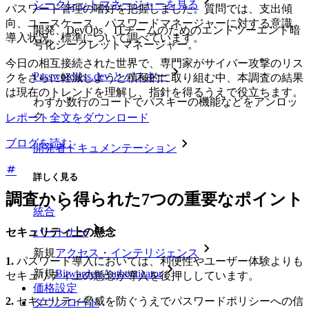
シークレットマネージャーを見る
パスワード管理の嗜好を把握しました。質問では、支出傾
向、ユースケース、パスワードマネージャーに対する意識、
開発、DevOps、ITチームのためのエンドツーエンド暗
導入状況、標準について調べています。
号化シークレットマネージャー。
今日の相互接続された世界で、専門家がサイバー攻撃のリス
Passwordless.dev とパスキー
クをさらに軽減しようと積極的に取り組む中、本調査の結果
は現在のトレンドを理解し、指針を得るうえで役立ちます。
わずか数行のコードでパスキーの機能などをアンロッ
ク
レポート全文をダウンロード
ブログを読む
開発者ドキュメンテーション
詳しく見る
調査から得られた7つの重要なポイント
統合
セキュリティ上の懸念
パートナー
新規
アクセス・インテリジェンス
1.
パスワード導入においては、利便性やユーザー体験よりも
新規
Bitwarden Authenticator
セキュリティ上の懸念が導入を後押ししています。
価格設定
2.
セキュリティ脅威を防ぐうえでパスワードポリシーへの信
ダウンロード