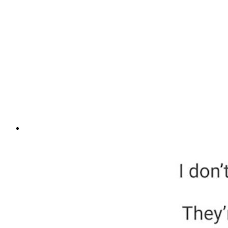
アカウント回復
トップツール
パスワード生成ツール
パスワードチェック
パスフレーズジェネレーター
ユーザー名ジェネレーター
すべてのツールと機能を探索してください。
リソース
リソースライブラリー
リソースセンター
ブログ
ウェブキャスト
導入事例