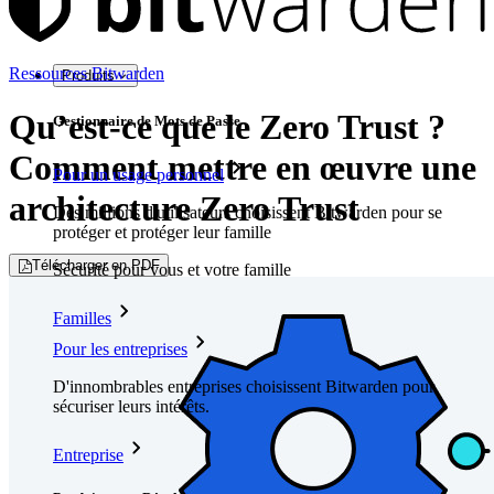
Ressources Bitwarden
Produits
Qu’est-ce que le Zero Trust ?
Gestionnaire de Mots de Passe
Comment mettre en œuvre une
Pour un usage personnel
architecture Zero Trust
Des millions d'utilisateurs choisissent Bitwarden pour se
protéger et protéger leur famille
Télécharger en PDF
Sécurité pour vous et votre famille
Familles
Pour les entreprises
D'innombrables entreprises choisissent Bitwarden pour
sécuriser leurs intérêts.
Entreprise