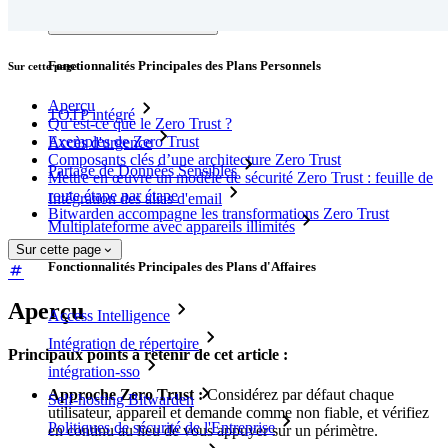
Télécharger
Outils et Fonctionnalités
Fonctionnalités Principales des Plans Personnels
Sur cette page
Aperçu
TOTP intégré
Qu’est-ce que le Zero Trust ?
Exemples de Zero Trust
Accès d'urgence
Composants clés d’une architecture Zero Trust
Partage de Données Sensibles
Mettre en œuvre un modèle de sécurité Zero Trust : feuille de
route étape par étape
Intégration des alias d'email
Bitwarden accompagne les transformations Zero Trust
Multiplateforme avec appareils illimités
Sur cette page
Fonctionnalités Principales des Plans d'Affaires
Aperçu
Access Intelligence
Intégration de répertoire
Principaux points à retenir de cet article :
intégration-sso
Approche Zero Trust :
Considérez par défaut chaque
Self-hosting Bitwarden
utilisateur, appareil et demande comme non fiable, et vérifiez
Politiques de sécurité de l'Entreprise
en continu au lieu de vous appuyer sur un périmètre.