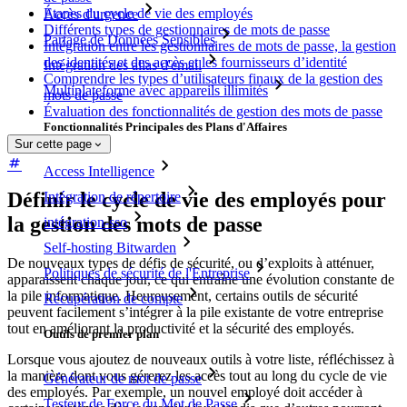
Étapes du cycle de vie des employés
Accès d'urgence
Différents types de gestionnaires de mots de passe
Partage de Données Sensibles
Intégration entre les gestionnaires de mots de passe, la gestion
des identités et des accès et les fournisseurs d’identité
Intégration des alias d'email
Comprendre les types d’utilisateurs finaux de la gestion des
Multiplateforme avec appareils illimités
mots de passe
Évaluation des fonctionnalités de gestion des mots de passe
Fonctionnalités Principales des Plans d'Affaires
Sur cette page
Access Intelligence
Définir le cycle de vie des employés pour
Intégration de répertoire
la gestion des mots de passe
intégration-sso
Self-hosting Bitwarden
De nouveaux types de défis de sécurité, ou d’exploits à atténuer,
Politiques de sécurité de l'Entreprise
apparaissent chaque jour, ce qui entraîne une évolution constante de
la pile informatique. Heureusement, certains outils de sécurité
Récupération de compte
peuvent facilement s’intégrer à la pile existante de votre entreprise
tout en améliorant la productivité et la sécurité des employés.
Outils de premier plan
Lorsque vous ajoutez de nouveaux outils à votre liste, réfléchissez à
la manière dont vous gérerez les accès tout au long du cycle de vie
Générateur de mot de passe
des employés. Par exemple, un nouvel employé doit accéder à
Testeur de Force du Mot de Passe