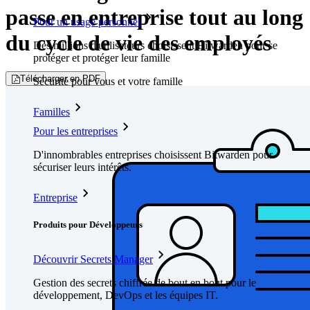
passe en entreprise tout au long
Pour un usage personnel
du cycle de vie des employés
Des millions d'utilisateurs choisissent Bitwarden pour se
protéger et protéger leur famille
Télécharger en PDF
Sécurité pour vous et votre famille
Familles
Pour les entreprises
D'innombrables entreprises choisissent Bitwarden pour
sécuriser leurs intérêts.
Entreprise
Produits pour Développeurs
Découvrir Secrets Manager
Gestion des secrets chiffrée de bout en bout pour le
développement, DevOps et les équipes IT.