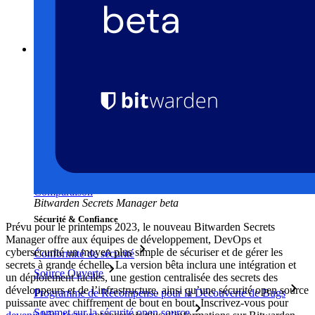
Générateur de nom d'utilisateur
Explorez tous les outils et fonctionnalités
Ressources
Bibliothèque de Ressources
Centre de ressources
Blog
Webdiffusions
Histoires de réussite
Comparaison
Bitwarden Secrets Manager beta
Sécurité & Confiance
Prévu pour le printemps 2023, le nouveau Bitwarden Secrets
Manager offre aux équipes de développement, DevOps et
cybersécurité un moyen plus simple de sécuriser et de gérer les
Conformité de sécurité
secrets à grande échelle. La version bêta inclura une intégration et
Source Ouverte
un déploiement faciles, une gestion centralisée des secrets des
développeurs et de l’infrastructure, ainsi qu’une sécurité open source
Programme de Récompense pour la Découverte de Bugs
puissante avec chiffrement de bout en bout. Inscrivez-vous pour
Sommet sur la sécurité open source