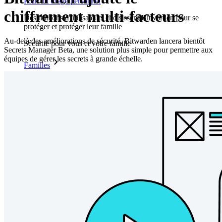
Pour un usage personnel
chiffrement multi-facteurs
Des millions d'utilisateurs choisissent Bitwarden pour se
protéger et protéger leur famille
Au-delà des améliorations de sécurité, Bitwarden lancera bientôt
Sécurité pour vous et votre famille
Secrets Manager Beta, une solution plus simple pour permettre aux
équipes de gérer les secrets à grande échelle.
Familles
Pour les entreprises
D'innombrables entreprises choisissent Bitwarden pour
sécuriser leurs intérêts.
Entreprise
Produits pour Développeurs
Découvrir Secrets Manager
Gestion des secrets chiffrée de bout en bout pour le
développement, DevOps et les équipes IT.
Passwordless.dev et Passkeys