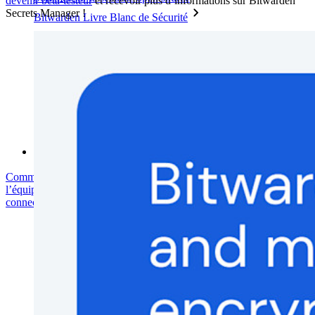
devenir bêta-testeur
et recevoir plus d’informations sur Bitwarden
Secrets Manager !
Bitwarden Livre Blanc de Sécurité
Formation
Centre d'aide
Courses
Forum Communautaire
Services d'Entreprise
Commencez gratuitement
Commencez gratuitement
Contacter
l’équipe commerciale
Contacter l’équipe commerciale
Se connecter
Se
connecter