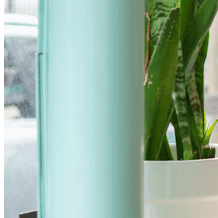
Explorer davantage
Intégrations
Partenaires
Nouveau
Access Intelligence
Nouveau
Authentificateur Bitwarden
Tarification
Télécharger
Outils et Fonctionnalités
Fonctionnalités Principales des Plans Personnels
TOTP intégré
Accès d'urgence
Partage de Données Sensibles
Intégration des alias d'email
Multiplateforme avec appareils illimités