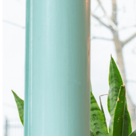
Familles
Pour les entreprises
D'innombrables entreprises choisissent Bitwarden pour
sécuriser leurs intérêts.
Entreprise
Produits pour Développeurs
Découvrir Secrets Manager
Gestion des secrets chiffrée de bout en bout pour le
développement, DevOps et les équipes IT.
Passwordless.dev et Passkeys
Déverrouillez les fonctions de la clé de sécurité et bien plus
encore en quelques lignes de code.
Documentation du Développeur