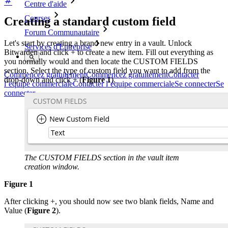
Centre d'aide
Courses
Creating a standard custom field
Forum Communautaire
Let's start by creating a brand new entry in a vault. Unlock
Services d'Entreprise
Bitwarden and click + to create a new item. Fill out everything as
you normally would and then locate the CUSTOM FIELDS
section. Select the type of custom field you want to add from the
Commencez gratuitement
Commencez gratuitement
Contacter
drop-down and click + (
Figure 1
).
l’équipe commerciale
Contacter l’équipe commerciale
Se connecter
Se
connecter
The CUSTOM FIELDS section in the vault item
creation window.
Figure 1
After clicking +, you should now see two blank fields, Name and
Value (
Figure 2
).