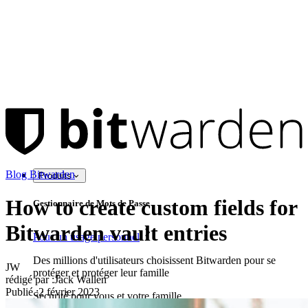
Blog Bitwarden
Produits
How to create custom fields for
Gestionnaire de Mots de Passe
Bitwarden vault entries
Pour un usage personnel
Des millions d'utilisateurs choisissent Bitwarden pour se
JW
protéger et protéger leur famille
rédigé par :
Jack Wallen
Publié
:
2 février 2023
Sécurité pour vous et votre famille