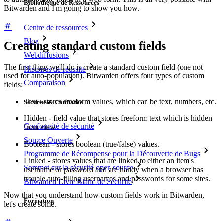
Bibliothèque de Ressources
Bitwarden and I'm going to show you how.
Centre de ressources
Blog
Creating standard custom fields
Webdiffusions
The first thing we'll do is create a standard custom field (one not
Histoires de réussite
used for auto-population). Bitwarden offers four types of custom
Comparaison
fields:
Text - stores freeform values, which can be text, numbers, etc.
Sécurité & Confiance
Hidden - field value that stores freeform text which is hidden
Conformité de sécurité
from view
Source Ouverte
Boolean - stores boolean (true/false) values.
Programme de Récompense pour la Découverte de Bugs
Linked - stores values that are linked to either an item's
Sommet sur la sécurité open source
username or password and are handy when a browser has
trouble auto-filling usernames and passwords for some sites.
Bitwarden Livre Blanc de Sécurité
Now that you understand how custom fields work in Bitwarden,
Formation
let's create some.