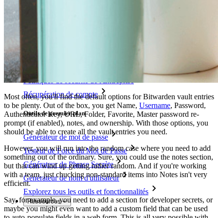
Fonctionnalités Principales des Plans d'Affaires
Access Intelligence
Intégration de répertoire
intégration-sso
Self-hosting Bitwarden
Politiques de sécurité de l'Entreprise
Récupération de compte
Most often, you'll find the default options for Bitwarden vault entries
to be plenty. Out of the box, you get Name,
Username
, Password,
Outils de premier plan
Authenticator Key, URL, Folder, Favorite, Master password re-
prompt (if enabled), notes, and ownership. With those options, you
should be able to create all the vault entries you need.
Générateur de mot de passe
However, you will run into the random case where you need to add
Testeur de Force du Mot de Passe
something out of the ordinary. Sure, you could use the notes section,
Générateur de Phrase Secrète
but that can wind up getting rather random. And if you're working
with a team, just chucking non-standard items into Notes isn't very
Générateur de nom d'utilisateur
efficient.
Explorez tous les outils et fonctionnalités
Say, for example, you need to add a section for developer secrets, or
Ressources
maybe you might even want to add a custom field that can be used
to auto-populate fields in a web form. This is all very possible with