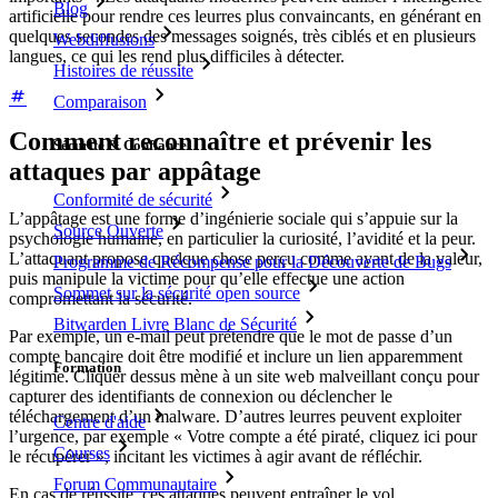
Blog
artificielle pour rendre ces leurres plus convaincants, en générant en
quelques secondes des messages soignés, très ciblés et en plusieurs
Webdiffusions
langues, ce qui les rend plus difficiles à détecter.
Histoires de réussite
Comparaison
Comment reconnaître et prévenir les
Sécurité & Confiance
attaques par appâtage
Conformité de sécurité
L’appâtage est une forme d’ingénierie sociale qui s’appuie sur la
Source Ouverte
psychologie humaine, en particulier la curiosité, l’avidité et la peur.
L’attaquant propose quelque chose perçu comme ayant de la valeur,
Programme de Récompense pour la Découverte de Bugs
puis manipule la victime pour qu’elle effectue une action
Sommet sur la sécurité open source
compromettant la sécurité.
Bitwarden Livre Blanc de Sécurité
Par exemple, un e-mail peut prétendre que le mot de passe d’un
compte bancaire doit être modifié et inclure un lien apparemment
Formation
légitime. Cliquer dessus mène à un site web malveillant conçu pour
capturer des identifiants de connexion ou déclencher le
téléchargement d’un malware. D’autres leurres peuvent exploiter
Centre d'aide
l’urgence, par exemple « Votre compte a été piraté, cliquez ici pour
Courses
le récupérer », incitant les victimes à agir avant de réfléchir.
Forum Communautaire
En cas de réussite, ces attaques peuvent entraîner le vol