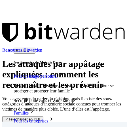
Ressources Bitwarden
Produits
Les attaques par appâtage
Gestionnaire de Mots de Passe
expliquées : comment les
Pour un usage personnel
reconnaître et les prévenir
Des millions d'utilisateurs choisissent Bitwarden pour se
protéger et protéger leur famille
Vous avez entendu parler du phishing, mais il existe des sous-
Sécurité pour vous et votre famille
catégories d’attaques d’ingénierie sociale conçues pour tromper les
victimes de manière plus ciblée. L’une d’elles est l’appâtage.
Familles
Télécharger en PDF
Pour les entreprises