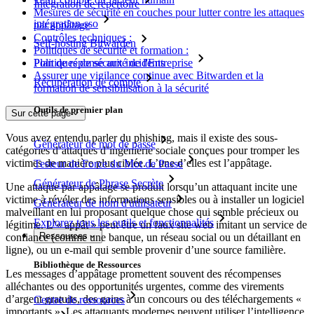
Intégration de répertoire
Mesures de sécurité en couches pour lutter contre les attaques
intégration-sso
par appâtage
Contrôles techniques :
Self-hosting Bitwarden
Politiques de sécurité et formation :
Politiques de sécurité de l'Entreprise
Plan de réponse aux incidents
Assurer une vigilance continue avec Bitwarden et la
Récupération de compte
formation de sensibilisation à la sécurité
Outils de premier plan
Sur cette page
Vous avez entendu parler du phishing, mais il existe des sous-
Générateur de mot de passe
catégories d’attaques d’ingénierie sociale conçues pour tromper les
victimes de manière plus ciblée. L’une d’elles est l’appâtage.
Testeur de Force du Mot de Passe
Générateur de Phrase Secrète
Une attaque par appâtage se produit lorsqu’un attaquant incite une
victime à révéler des informations sensibles ou à installer un logiciel
Générateur de nom d'utilisateur
malveillant en lui proposant quelque chose qui semble précieux ou
Explorez tous les outils et fonctionnalités
légitime. L’« appât » peut être un faux site web imitant un service de
Ressources
confiance (comme une banque, un réseau social ou un détaillant en
ligne), ou un e-mail qui semble provenir d’une source familière.
Bibliothèque de Ressources
Les messages d’appâtage promettent souvent des récompenses
alléchantes ou des opportunités urgentes, comme des virements
d’argent gratuits, des gains à un concours ou des téléchargements «
Centre de ressources
importants ». Les attaquants modernes peuvent utiliser l’intelligence