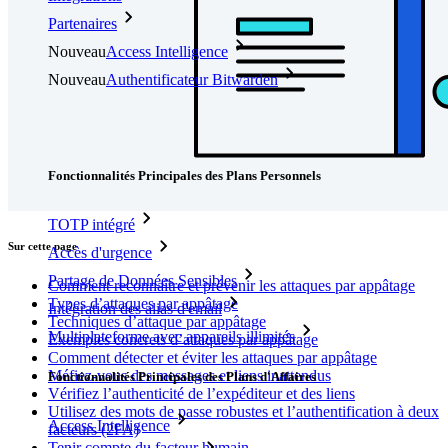
Partenaires
Nouveau
Access Intelligence
Nouveau
Authentificateur Bitwarden
Tarification
Télécharger
Outils et Fonctionnalités
Fonctionnalités Principales des Plans Personnels
TOTP intégré
Sur cette page
Accès d'urgence
Partage de Données Sensibles
Comment reconnaître et prévenir les attaques par appâtage
Types d’attaques par appâtage
Intégration des alias d'email
Techniques d’attaque par appâtage
Multiplateforme avec appareils illimités
Exemples concrets d’attaques par appâtage
Comment détecter et éviter les attaques par appâtage
Méfiez-vous des messages et liens inattendus
Fonctionnalités Principales des Plans d'Affaires
Vérifiez l’authenticité de l’expéditeur et des liens
Utilisez des mots de passe robustes et l’authentification à deux
Access Intelligence
facteurs (2FA)
Tenir compte du facteur humain