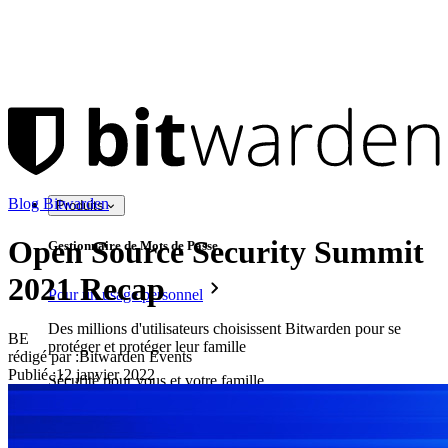
Blog Bitwarden
Produits
Open Source Security Summit
Gestionnaire de Mots de Passe
2021 Recap
Pour un usage personnel
Des millions d'utilisateurs choisissent Bitwarden pour se
BE
protéger et protéger leur famille
rédigé par :
Bitwarden Events
Publié
:
12 janvier 2022
Sécurité pour vous et votre famille
Familles