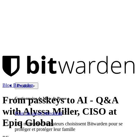
Blog Bitwarden
Produits
From passkeys to AI - Q&A
Gestionnaire de Mots de Passe
with Alyssa Miller, CISO at
Pour un usage personnel
Epiq Global
Des millions d'utilisateurs choisissent Bitwarden pour se
protéger et protéger leur famille