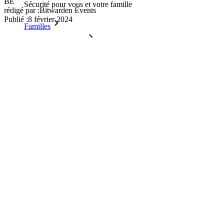
BE
Sécurité pour vous et votre famille
rédigé par :
Bitwarden Events
Publié
:
8 février 2024
Familles
Pour les entreprises
D'innombrables entreprises choisissent Bitwarden pour
sécuriser leurs intérêts.
Entreprise
Produits pour Développeurs
Découvrir Secrets Manager
Gestion des secrets chiffrée de bout en bout pour le
développement, DevOps et les équipes IT.
Passwordless.dev et Passkeys
Déverrouillez les fonctions de la clé de sécurité et bien plus
encore en quelques lignes de code.