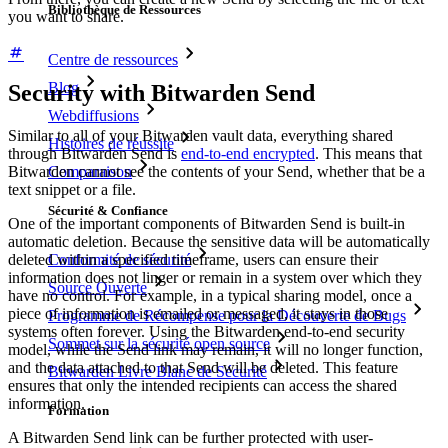
Bibliothèque de Ressources
you want to share.
Centre de ressources
Blog
Security with Bitwarden Send
Webdiffusions
Similar to all of your Bitwarden vault data, everything shared
Histoires de réussite
through Bitwarden Send is
end-to-end encrypted
. This means that
Comparaison
Bitwarden cannot see the contents of your Send, whether that be a
text snippet or a file.
Sécurité & Confiance
One of the important components of Bitwarden Send is built-in
automatic deletion. Because the sensitive data will be automatically
Conformité de sécurité
deleted within a specified timeframe, users can ensure their
information does not linger or remain in a system over which they
Source Ouverte
have no control. For example, in a typical sharing model, once a
piece of information is emailed or messaged, it stays in those
Programme de Récompense pour la Découverte de Bugs
systems often forever. Using the Bitwarden end-to-end security
Sommet sur la sécurité open source
model, while the Send link may remain, it will no longer function,
and the data attached to that Send will be deleted. This feature
Bitwarden Livre Blanc de Sécurité
ensures that only the intended recipients can access the shared
information.
Formation
A Bitwarden Send link can be further protected with user-