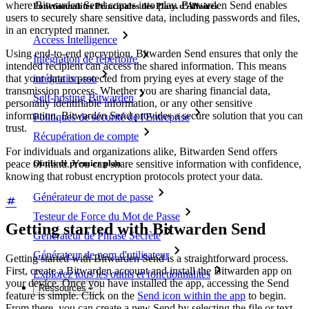
where Bitwarden Send comes into play. Bitwarden Send enables
Fonctionnalités Principales des Plans d'Affaires
users to securely share sensitive data, including passwords and files,
in an encrypted manner.
Access Intelligence
Using end-to-end encryption, Bitwarden Send ensures that only the
Intégration de répertoire
intended recipient can access the shared information. This means
intégration-sso
that your data is protected from prying eyes at every stage of the
transmission process. Whether you are sharing financial data,
Self-hosting Bitwarden
personally identifiable information, or any other sensitive
information, Bitwarden Send provides a secure solution that you can
Politiques de sécurité de l'Entreprise
trust.
Récupération de compte
For individuals and organizations alike, Bitwarden Send offers
peace of mind. You can share sensitive information with confidence,
Outils de premier plan
knowing that robust encryption protocols protect your data.
Générateur de mot de passe
Testeur de Force du Mot de Passe
Getting started with Bitwarden Send
Générateur de Phrase Secrète
Générateur de nom d'utilisateur
Getting started with Bitwarden Send is a straightforward process.
First, create a Bitwarden account and install the Bitwarden app on
Explorez tous les outils et fonctionnalités
your device. Once you have installed the app, accessing the Send
Ressources
feature is simple. Click on the
Send icon within the app
to begin.
From there, you can create a new Send by selecting the file or text