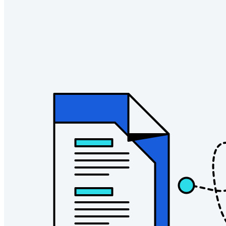
Familles
Pour les entreprises
D'innombrables entreprises choisissent Bitwarden pour
sécuriser leurs intérêts.
Entreprise
Produits pour Développeurs
Découvrir Secrets Manager
Gestion des secrets chiffrée de bout en bout pour le
développement, DevOps et les équipes IT.
Passwordless.dev et Passkeys
Déverrouillez les fonctions de la clé de sécurité et bien plus
encore en quelques lignes de code.
Documentation du Développeur