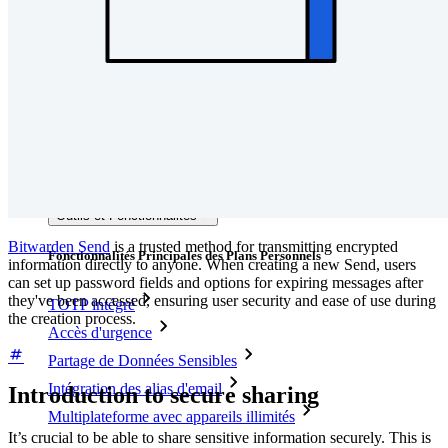
Explorer davantage
Intégrations
Partenaires
Nouveau
Access Intelligence
Nouveau
Authentificateur Bitwarden
Tarification
Télécharger
Outils et Fonctionnalités
Bitwarden Send
is a trusted method for transmitting encrypted
Fonctionnalités Principales des Plans Personnels
information directly to anyone. When creating a new Send, users
can set up password fields and options for expiring messages after
they've been accessed, ensuring user security and ease of use during
TOTP intégré
the creation process.
Accès d'urgence
Partage de Données Sensibles
Intégration des alias d'email
Introduction to secure sharing
Multiplateforme avec appareils illimités
It’s crucial to be able to share sensitive information securely. This is