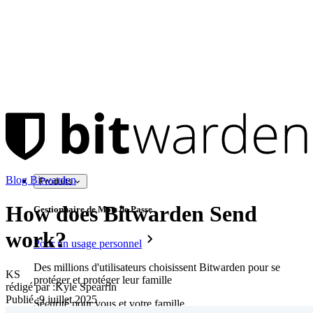
Blog Bitwarden
Produits
How does Bitwarden Send
Gestionnaire de Mots de Passe
work?
Pour un usage personnel
Des millions d'utilisateurs choisissent Bitwarden pour se
KS
protéger et protéger leur famille
rédigé par :
Kyle Spearrin
Publié
:
9 juillet 2025
Sécurité pour vous et votre famille