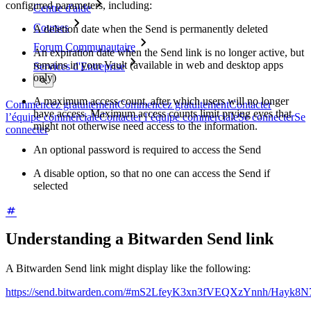
configured parameters, including:
Centre d'aide
Courses
A deletion date when the Send is permanently deleted
Forum Communautaire
An expiration date when the Send link is no longer active, but
remains in your Vault (available in web and desktop apps
Services d'Entreprise
only)
A maximum access count, after which users will no longer
Commencez gratuitement
Commencez gratuitement
Contacter
have access. Maximum access counts limit prying eyes that
l’équipe commerciale
Contacter l’équipe commerciale
Se connecter
Se
might not otherwise need access to the information.
connecter
An optional password is required to access the Send
A disable option, so that no one can access the Send if
selected
Understanding a Bitwarden Send link
A Bitwarden Send link might display like the following:
https://send.bitwarden.com/#mS2LfeyK3xn3fVEQXzYnnh/Hayk