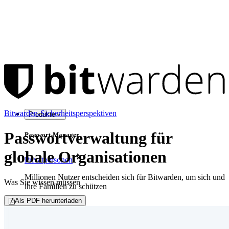
Bitwarden-Sicherheitsperspektiven
Produkte
Passwortverwaltung für
Passwort-Manager
globale Organisationen
Privatpersonen
Millionen Nutzer entscheiden sich für Bitwarden, um sich und
Was Sie wissen müssen
ihre Familien zu schützen
Als PDF herunterladen
Familien
Business