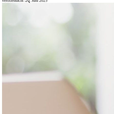
veröffentlicht
:
20. Juni 2025
Familien
Business
Zahllose Unternehmen und entscheiden sich für Bitwarden,
um ihre Interessen zu schützen
Enterprise
Produkte für Entwickler
Secrets-Manager entdecken
Ende-zu-Ende-verschlüsselte Secrets-Verwaltung für
Entwicklungs-, DevOps- und IT-Teams
Passwordless.dev und Passkeys
Schalten Sie Passkey-Funktionen und mehr mit nur wenigen
Zeilen Code frei
Dokumentation für Entwickler