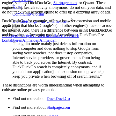
engine, such as DuckDuckGo,
Startpage.com
, or Qwant. These
Kurse
engines keep search activity anonymous, do not sell your data, and
do not track your activity online to offer up a dizzying array of ads.
Community-Forum
DuckDuckGo, for example, offers a browser extension and mobile
Dienstleistungen für Unternehmen
application that blocks Google’s (and other engines') trackers across
the internet. And, there is a difference between using DuckDuckGo
and browsing in Incognito mode. According to DuckDuckGo:
Loslegen
Loslegen
Vertrieb kontaktieren
Vertrieb
kontaktieren
Anmelden
Anmelden
“Incognito mode mainly just deletes information on
your computer and does nothing to stop Google from
saving your searches, nor does it stop companies,
Internet service providers, or governments from being
able to track you across the Internet. By contrast,
DuckDuckGo search is completely anonymous, and if
you add our app[lication] and extension on top, we help
keep you private when browsing off of search results.”
These distinctions are worth understanding when attempting to
cultivate online privacy protection.
Find out more about
DuckDuckGo
Find out more about
Startpage.com