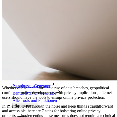
Access Intelligence
Integration mit Verzeichnisdiensten
SSO-Integration
Bitwarden selbst hosten
Unternehmensinterne Vorgaben
Konto-Wiederherstellung
Wichtige Tools
Passwort-Generator
Wie sicher ist mein Passwort?
Passphrasen-Generator
Whether due to the unfortunate rise of data breaches, geopolitical
conflict, or policy developments with privacy implications, internet
Benutzernamen-Generator
users should have the tools to ensure online privacy protection.
Alle Tools und Funktionen
Ressourcen
In an effort to cut through the noise and keep things straightforward
and accessible, here are 7 steps for bolstering online privacy
protection. Implementing these measures does not require a technical
Ressourcen