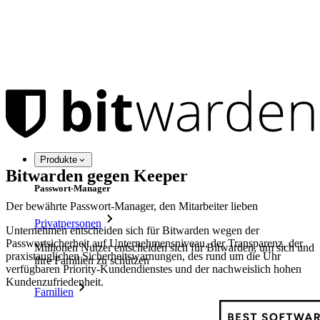
Produkte
Bitwarden gegen Keeper
Passwort-Manager
Der bewährte Passwort-Manager, den Mitarbeiter lieben
Privatpersonen
Unternehmen entscheiden sich für Bitwarden wegen der
Passwortsicherheit auf Unternehmensniveau, der Transparenz, der
Millionen Nutzer entscheiden sich für Bitwarden, um sich und
praxistauglichen Sicherheitswarnungen, des rund um die Uhr
ihre Familien zu schützen
verfügbaren Priority-Kundendienstes und der nachweislich hohen
Kundenzufriedenheit.
Familien
Business